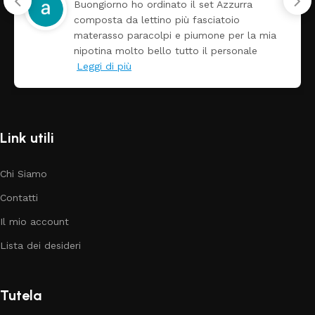
zurra
Tutti perfetto! Ho ordinato un let
io
arrivato ben imballato dopo pochi 
per la mia
Prezzo ottimi rispetto la concorr
sonale
Link utili
Chi Siamo
Contatti
Il mio account
Lista dei desideri
Tutela