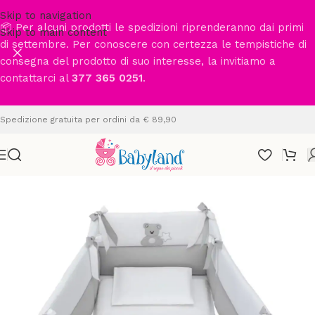
Skip to navigation
📦 Per alcuni prodotti le spedizioni riprenderanno dai primi
Skip to main content
di settembre. Per conoscere con certezza le tempistiche di
consegna del prodotto di suo interesse, la invitiamo a
contattarci al
377 365 0251
.
Spedizione gratuita per ordini da € 89,90