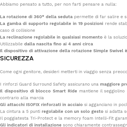
Abbiamo pensato a tutto, per non farti pensare a nulla:
La rotazione di 360° della seduta
permette di far salire e 
La gamba di supporto regolabile in 19 posizioni
rende stabi
caso di collisione
La reclinazione regolabile in qualsiasi momento
è la soluzi
Utilizzabile
dalla nascita fino ai 4 anni circa
Il dispositivo di attivazione della rotazione Simple Swivel 
SICUREZZA
Come ogni genitore, desideri metterti in viaggio senza preoc
I rinforzi Guard Surround Safety assicurano una
maggiore pro
Il dispositivo di blocco Smart Ride
mantiene il seggiolino
contrario alla marcia
Gli attacchi ISOFIX rinforzati in acciaio
si agganciano in poc
La cintura a 5 punti
regolabile con un solo gesto
si adatta 
Il poggiatesta Tri-Protect e la memory foam Intelli-Fit gara
Gli indicatori di installazione
sono chiaramente contrassegnati