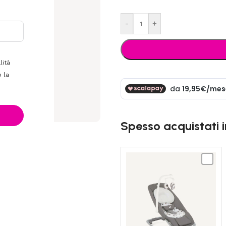
-
+
lità
 la
Spesso acquistati 
JOIE
-
Dreame