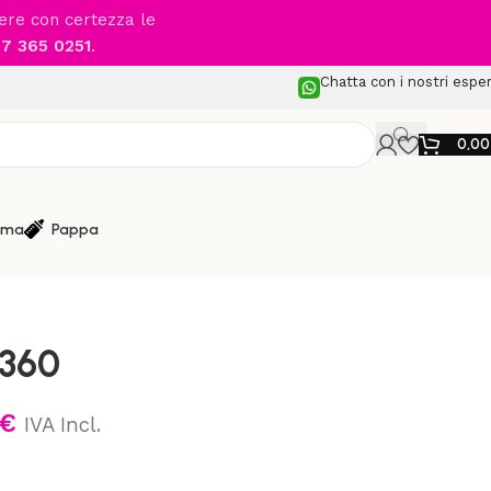
cere con certezza le
7 365 0251
.
Chatta con i nostri esper
0,0
ma
Pappa
lini Auto da 0 a 4 anni
/
JOIE – i-Spin 360
 360
€
IVA Incl.