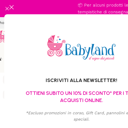
📦 Per alcuni prodotti 
tempistiche di consegna 
Spedizione gratuita per ordini
hop
Chi Siamo
Dicono Di Noi
Contatti
Promo
Passeggio
Viaggio In Auto
Cameretta
Abbigl
ISCRIVITI ALLA NEWSLETTER!
OTTIENI SUBITO UN 10% DI SCONTO* PER I 
ACQUISTI ONLINE.
*Escluso promozioni in corso, Gift Card, pannolini e 
speciali.