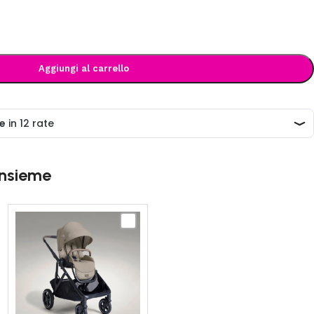
Aggiungi al carrello
insieme
JOIE
-
r
Versiti