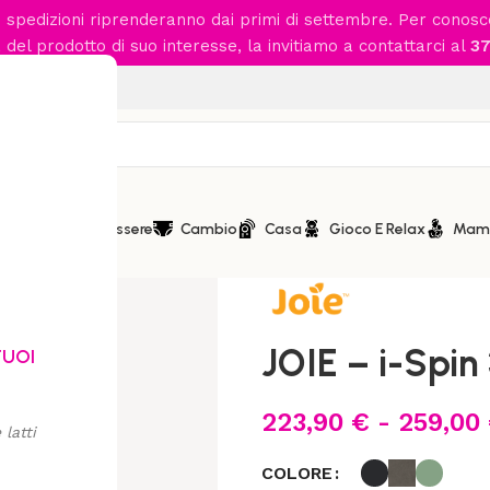
le spedizioni riprenderanno dai primi di settembre. Per conos
del prodotto di suo interesse, la invitiamo a contattarci al
37
 da € 89,90
iamento
Benessere
Cambio
Casa
Gioco E Relax
Mam
Home
/
Viaggio in Auto
/
Seggio
JOIE – i-Spin
TUOI
223,90
€
-
259,00
latti
COLORE