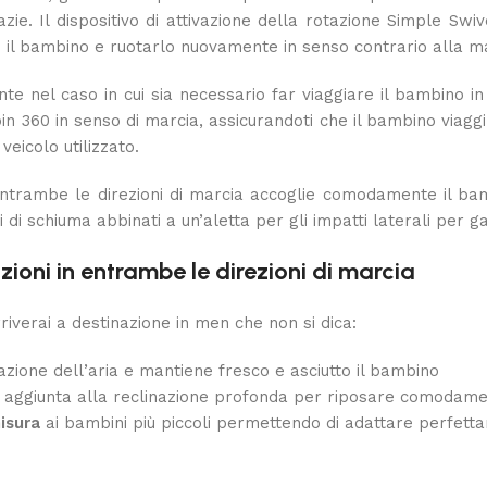
e. Il dispositivo di attivazione della rotazione Simple Sw
nare il bambino e ruotarlo nuovamente in senso contrario alla 
te nel caso in cui sia necessario far viaggiare il bambino in 
n 360 in senso di marcia, assicurandoti che il bambino viaggi
eicolo utilizzato.
entrambe le direzioni di marcia accoglie comodamente il bam
i di schiuma abbinati a un’aletta per gli impatti laterali per 
zioni in entrambe le direzioni di marcia
iverai a destinazione in men che non si dica:
azione dell’aria e mantiene fresco e asciutto il bambino
in aggiunta alla reclinazione profonda per riposare comodam
isura
ai bambini più piccoli permettendo di adattare perfettam