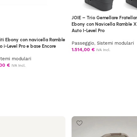
JOIE – Trio Gemellare Fratellar
Ebony con Navicella Ramble X
Auto I-Level Pro
niti Ebony con navicella Ramble
Passeggio
,
Sistemi modulari
o i-Level Pro e base Encore
1.514,00
€
IVA Incl.
stemi modulari
,00
€
IVA Incl.