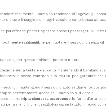
scendere facilmente il bambino rendendo più agevoli gli spos
le e sicuro il seggiolino in ogni veicolo e contribuisce ad as
one più efficace per far riposare anche i passeggeri più instan
è facilmente raggiungibile
per ruotare il seggiolino senza diff
cupazioni, per questo abbiamo pensato a tutto:
tezione della testa e del collo
mantenendo il bambino al si
 bloccato in senso contrario alla marcia per garantire che
hi secondi, mantengono il seggiolino auto saldamente posizion
sempre perfettamente anche se il bambino si divincola
ntiscono una
tripla sicurezza
assorbendo
le forze d’urto nei 
 per garantirti che il seggiolino sia installato in modo corre