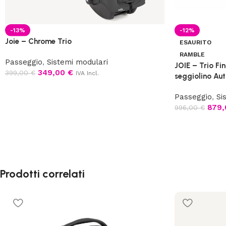
-13%
-12%
Joie – Chrome Trio
ESAURITO
RAMBLE
Passeggio
,
Sistemi modulari
JOIE – Trio Fi
349,00
€
399,00
€
IVA Incl.
seggiolino Aut
Passeggio
,
Si
879
996,00
€
Prodotti correlati