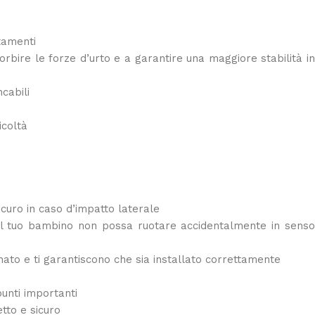
tamenti
sorbire le forze d’urto e a garantire una maggiore stabilità i
cabili
icoltà
curo in caso d’impatto laterale
 il tuo bambino non possa ruotare accidentalmente in sens
ato e ti garantiscono che sia installato correttamente
punti importanti
tto e sicuro