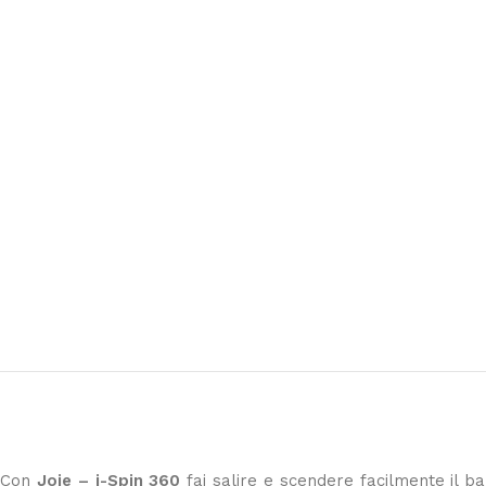
7 Giugno 2026
Super! Molto gentili, disponibili, velocissimi e 
Con
Joie – i-Spin 360
fai salire e scendere facilmente il ba