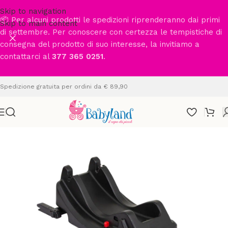
Skip to navigation
📦 Per alcuni prodotti le spedizioni riprenderanno dai primi
Skip to main content
di settembre. Per conoscere con certezza le tempistiche di
consegna del prodotto di suo interesse, la invitiamo a
contattarci al
377 365 0251
.
Spedizione gratuita per ordini da € 89,90