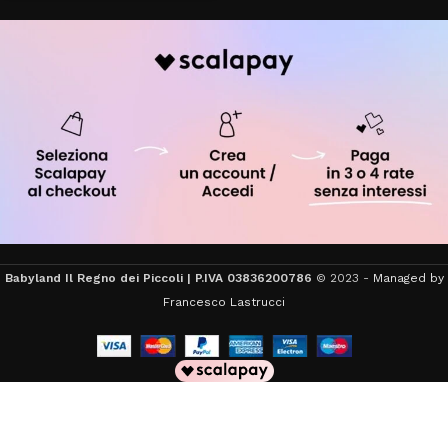
Babyland Il Regno dei Piccoli | P.IVA 03836200786
© 2023 -
Managed by
Francesco Lastrucci