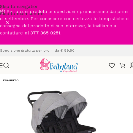
Skip to navigation
📦 Per alcuni prodotti le spedizioni riprenderanno dai primi
Skip to main content
di settembre. Per conoscere con certezza le tempistiche di
consegna del prodotto di suo interesse, la invitiamo a
contattarci al
377 365 0251
.
Spedizione gratuita per ordini da € 89,90
ESAURITO