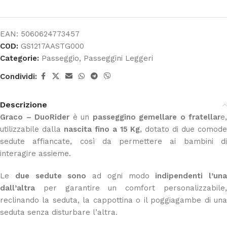
EAN:
5060624773457
COD:
GS1217AASTG000
Categorie:
Passeggio
,
Passeggini Leggeri
Condividi:
Descrizione
Graco – DuoRider
è un
passeggino gemellare o fratellar
e,
utilizzabile dalla
nascita fino a 15 Kg
, dotato di due comod
sedute affiancate, così da permettere ai bambini di
interagire assieme.
Le
due sedute sono
ad ogni modo
indipendenti
l’una
dall’altra
per garantire un comfort personalizzabile,
reclinando la seduta, la cappottina o il poggiagambe di una
seduta senza disturbare l’altra.