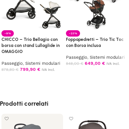
-9%
-23%
CHICCO – Trio Bellagio con
Foppapedretti – Trio Tic Toc
borsa con stand Lullaglide in
con Borsa inclusa
OMAGGIO
Passeggio
,
Sistemi modulari
Passeggio
,
Sistemi modulari
649,00
€
848,00
€
IVA Incl.
799,90
€
878,80
€
IVA Incl.
Scegli
Scegli
Prodotti correlati