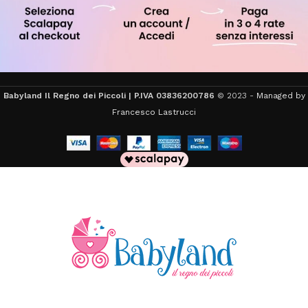
Babyland Il Regno dei Piccoli | P.IVA 03836200786
© 2023 -
Managed by
Francesco Lastrucci