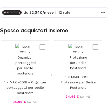
Spesso acquistati insieme
MAXI-
MAXI-
COSI
COSI
-
-
Organizer
Protezio
portaoggetti
per
per
Sedile
1
×
MAXI-COSI -
sedile
Posterior
1
×
MAXI-COSI - Organizer
Protezione per Sedile
posteriore
portaoggetti per sedile
Posteriore
posteriore
34,99
€
IVA Incl.
34,99
€
IVA Incl.