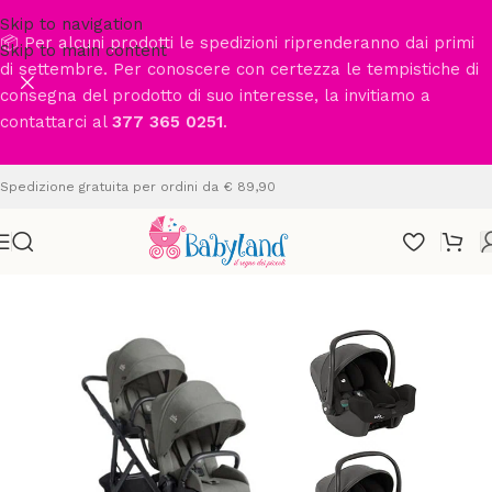
Skip to navigation
📦 Per alcuni prodotti le spedizioni riprenderanno dai primi
Skip to main content
di settembre. Per conoscere con certezza le tempistiche di
consegna del prodotto di suo interesse, la invitiamo a
contattarci al
377 365 0251
.
Spedizione gratuita per ordini da € 89,90