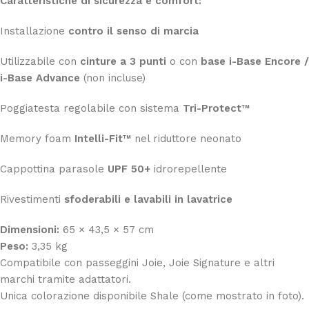
Caratteristiche di sicurezza e comfort:
Installazione
contro il senso di marcia
Utilizzabile con
cinture a 3 punti
o con
base i-Base Encore /
i-Base Advance
(non incluse)
Poggiatesta regolabile con sistema
Tri-Protect™
Memory foam
Intelli-Fit™
nel riduttore neonato
Cappottina parasole
UPF 50+
idrorepellente
Rivestimenti
sfoderabili e lavabili in lavatrice
Dimensioni:
65 × 43,5 × 57 cm
Peso:
3,35 kg
Compatibile con passeggini Joie, Joie Signature e altri
marchi tramite adattatori.
Unica colorazione disponibile Shale (come mostrato in foto).