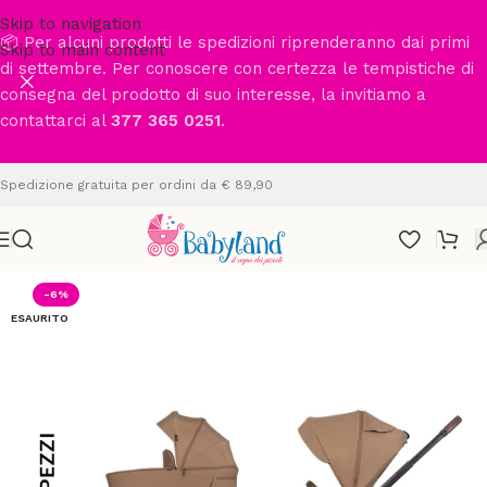
Skip to navigation
📦 Per alcuni prodotti le spedizioni riprenderanno dai primi
Skip to main content
di settembre. Per conoscere con certezza le tempistiche di
consegna del prodotto di suo interesse, la invitiamo a
contattarci al
377 365 0251
.
Spedizione gratuita per ordini da € 89,90
-6%
ESAURITO