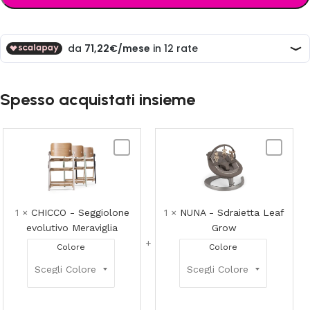
Spesso acquistati insieme
CHICCO
NUNA
-
-
Seggiolone
Sdraietta
evolutivo
Leaf
Meraviglia
Grow
1
×
CHICCO - Seggiolone
1
×
NUNA - Sdraietta Leaf
evolutivo Meraviglia
Grow
Colore
Colore