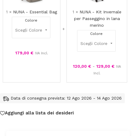
Bag
Invernale
per
1
×
NUNA - Essential Bag
1
×
NUNA - Kit Invernale
Passeggin
per Passeggino in lana
Colore
in
merino
lana
Colore
merino
179,00
€
IVA Incl.
120,00
€
-
129,00
€
IVA
Incl.
Data di consegna prevista: 12 Ago 2026 - 14 Ago 2026
Aggiungi alla lista dei desideri