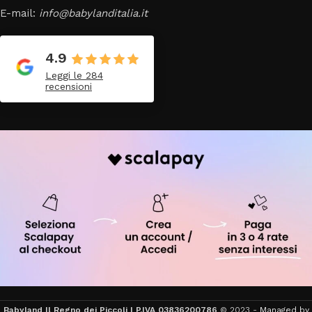
E-mail:
info@babylanditalia.it
4.9
Leggi le 284
recensioni
Babyland Il Regno dei Piccoli | P.IVA 03836200786
© 2023 -
Managed by