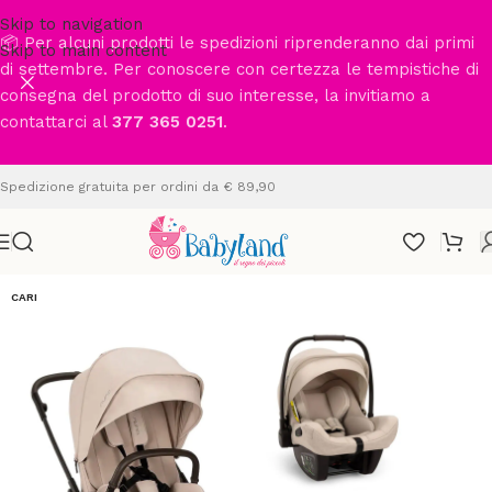
Skip to navigation
📦 Per alcuni prodotti le spedizioni riprenderanno dai primi
Skip to main content
di settembre. Per conoscere con certezza le tempistiche di
consegna del prodotto di suo interesse, la invitiamo a
contattarci al
377 365 0251
.
Spedizione gratuita per ordini da € 89,90
CARI