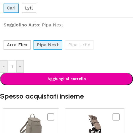
Cari
Lytl
Seggiolino Auto
:
Pipa Next
Arra Flex
Pipa Next
Pipa Urbn
-
+
Aggiungi al carrello
Spesso acquistati insieme
NUNA
NUNA
-
-
Essential
Kit