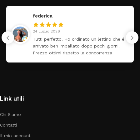
federica
24 Luglio 2026
Tutti perfetto! Ho ordinato un lettino che é
arrivato ben imballato dopo pochi giorni.
Prezzo ottimi rispetto la concorrenza
Link utili
Chi Siamo
Contatti
Il mio account