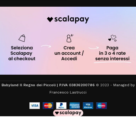
Babyland Il Regno dei Piccoli | P.IVA 03836200786
© 2023 -
Managed by
Francesco Lastrucci