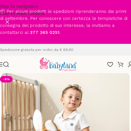
Skip to navigation
📦 Per alcuni prodotti le spedizioni riprenderanno dai primi
Skip to main content
di settembre. Per conoscere con certezza le tempistiche di
consegna del prodotto di suo interesse, la invitiamo a
contattarci al
377 365 0251
.
Spedizione gratuita per ordini da € 89,90
-8%