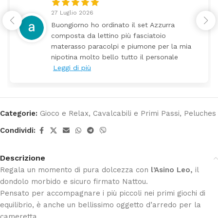
24 Luglio 2026
ra
Tutti perfetto! Ho ordinato un lettino
arrivato ben imballato dopo pochi gio
la mia
Prezzo ottimi rispetto la concorrenza
ale
Categorie:
Gioco e Relax
,
Cavalcabili e Primi Passi
,
Peluches
Condividi:
Descrizione
Regala un momento di pura dolcezza con
l’Asino Leo,
il
dondolo morbido e sicuro firmato Nattou.
Pensato per accompagnare i più piccoli nei primi giochi di
equilibrio, è anche un bellissimo oggetto d’arredo per la
cameretta.