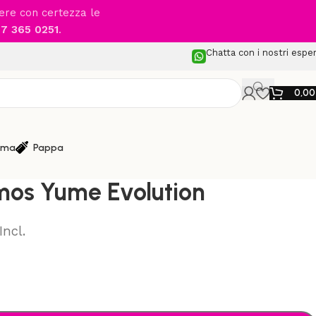
cere con certezza le
7 365 0251
.
Chatta con i nostri esper
0,0
ma
Pappa
e Sterilizzazione
/
MIZU – Thermos Yume Evolution
os Yume Evolution
Incl.