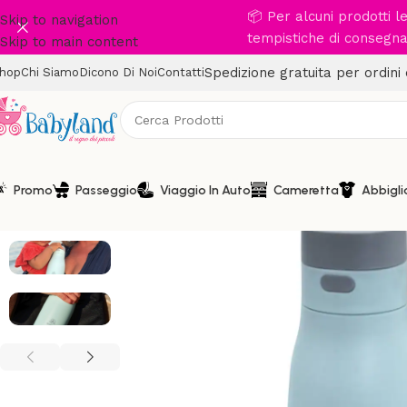
📦 Per alcuni prodotti 
Skip to navigation
tempistiche di consegna 
Skip to main content
Spedizione gratuita per ordini
hop
Chi Siamo
Dicono Di Noi
Contatti
Promo
Passeggio
Viaggio In Auto
Cameretta
Abbigl
-10%