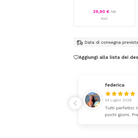
39,90
€
IVA
Incl.
Data di consegna previst
Aggiungi alla lista dei des
federica
24 Luglio 2026
 da lettino più fasciatoio
Tutti perfetto! 
ina molto bello tutto il
pochi giorni. Pr