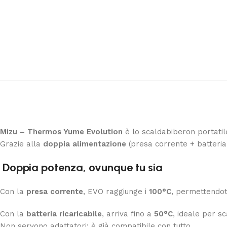
Mizu – Thermos Yume Evolution
è lo scaldabiberon portatil
Grazie alla
doppia alimentazione
(presa corrente + batteria
Doppia potenza, ovunque tu sia
Con la
presa corrente
, EVO raggiunge i
100°C
, permettendoti
Con la
batteria ricaricabile
, arriva fino a
50°C
, ideale per s
Non servono adattatori: è già compatibile con tutto.