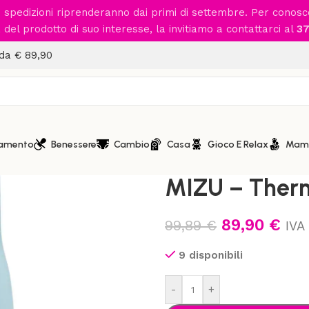
le spedizioni riprenderanno dai primi di settembre. Per conos
del prodotto di suo interesse, la invitiamo a contattarci al
37
 da € 89,90
iamento
Benessere
Cambio
Casa
Gioco E Relax
Mam
Home
/
Casa
/
Scalda Biberon 
MIZU – Therm
89,90
€
99,89
€
IVA 
9 disponibili
-
+