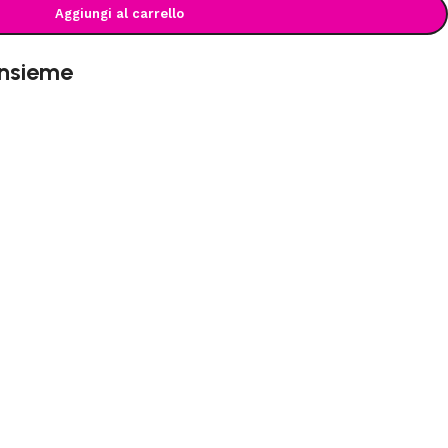
Aggiungi al carrello
insieme
OOM
e