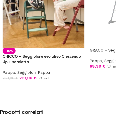
GRACO – Segg
-15%
CHICCO – Seggiolone evolutivo Crescendo
Pappa
,
Seggi
Up + sdraietta
68,99
€
IVA Inc
Pappa
,
Seggioloni Pappa
219,00
€
258,00
€
IVA Incl.
Prodotti correlati