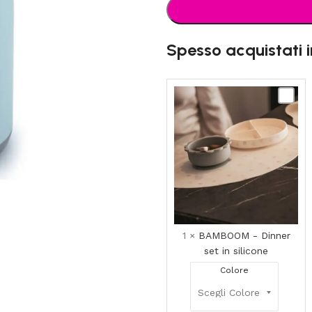
Spesso acquistati 
BAMB
-
Dinner
set
in
silicon
1
×
BAMBOOM - Dinner
set in silicone
Colore