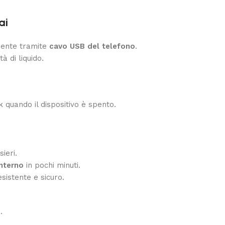
ai
mente tramite
cavo USB del telefono
.
à di liquido.
k quando il dispositivo è spento.
ieri.
interno
in pochi minuti.
esistente e sicuro.
.