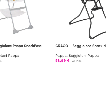
iolone Pappa SnackEase
GRACO – Seggiolone Snack N
oloni Pappa
Pappa
,
Seggioloni Pappa
58,99
€
l.
IVA Incl.