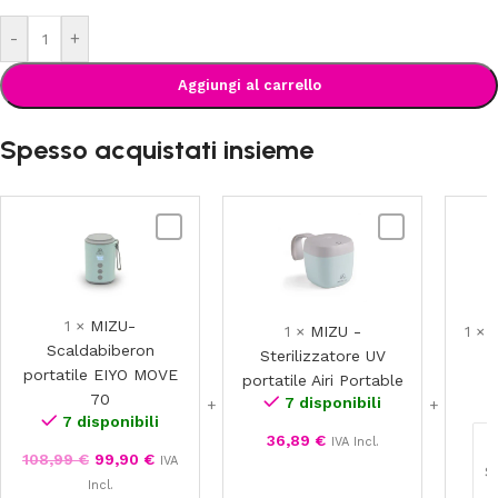
-
+
Aggiungi al carrello
Spesso acquistati insieme
MIZU-
MIZU
Scaldabiberon
-
portatile
Sterilizzatore
EIYO
UV
MOVE
portatile
1
×
MIZU-
1
×
MIZU -
1
×
M
70
Airi
Scaldabiberon
Sterilizzatore UV
Portable
portatile EIYO MOVE
portatile Airi Portable
70
7 disponibili
7 disponibili
36,89
€
IVA Incl.
108,99
€
99,90
€
IVA
Incl.