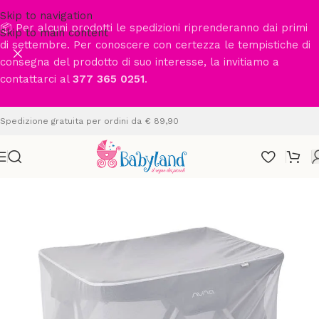
Skip to navigation
📦 Per alcuni prodotti le spedizioni riprenderanno dai primi
Skip to main content
di settembre. Per conoscere con certezza le tempistiche di
consegna del prodotto di suo interesse, la invitiamo a
contattarci al
377 365 0251
.
Spedizione gratuita per ordini da € 89,90