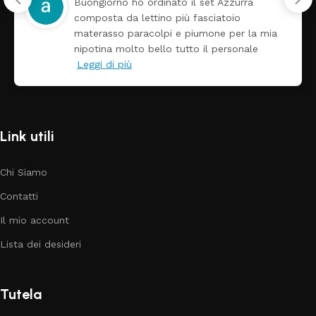
Buongiorno ho ordinato il set Azzurra
composta da lettino più fasciatoio
materasso paracolpi e piumone per la mia
nipotina molto bello tutto il personale
Leggi di più
Link utili
Chi Siamo
Contatti
Il mio account
Lista dei desideri
Tutela