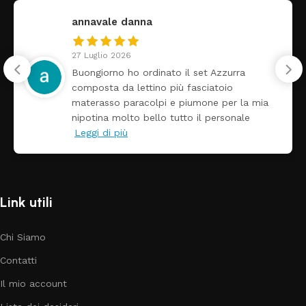
annavale danna
27 Luglio 2026
Buongiorno ho ordinato il set Azzurra
composta da lettino più fasciatoio
materasso paracolpi e piumone per la mia
nipotina molto bello tutto il personale
Leggi di più
Link utili
Chi Siamo
Contatti
Il mio account