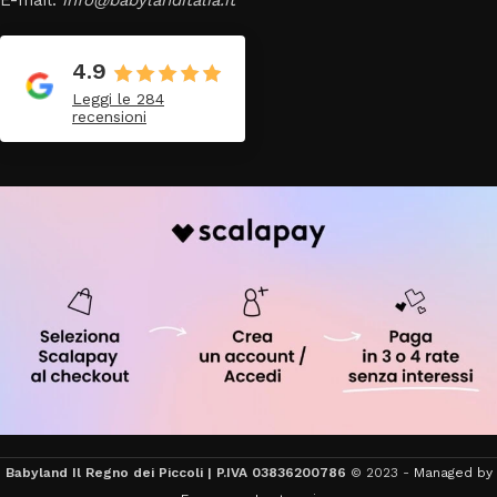
E-mail:
info@babylanditalia.it
4.9
Leggi le 284
recensioni
Babyland Il Regno dei Piccoli | P.IVA 03836200786
© 2023 -
Managed by