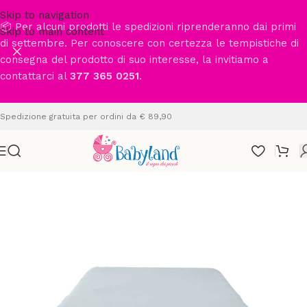
Skip to navigation
📦 Per alcuni prodotti le spedizioni riprenderanno dai primi
Skip to main content
di settembre. Per conoscere con certezza le tempistiche di
consegna del prodotto di suo interesse, la invitiamo a
contattarci al
377 365 0251
.
Spedizione gratuita per ordini da € 89,90