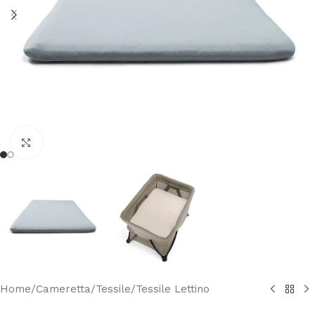
Clicca per ingrandire
Home
/
Cameretta
/
Tessile
/
Tessile Lettino