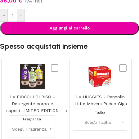
38,00
€
IVA Incl.
-
+
Aggiungi al carrello
Spesso acquistati insieme
FIOCCHI
HUGGIES
DI
-
RISO
Pannolini
-
Little
Detergente
Movers
1
×
FIOCCHI DI RISO -
1
×
HUGGIES - Pannolini
corpo
Pacco
Detergente corpo e
Little Movers Pacco Giga
e
Giga
capelli LIMITED EDITION
Taglia
capelli
Fragranza
LIMITED
EDITION