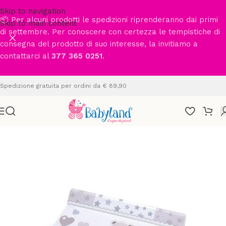
Skip to navigation
📦 Per alcuni prodotti le spedizioni riprenderanno dai primi
Skip to main content
di settembre. Per conoscere con certezza le tempistiche di
consegna del prodotto di suo interesse, la invitiamo a
contattarci al
377 365 0251
.
Spedizione gratuita per ordini da € 89,90