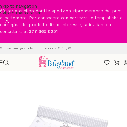
Skip to navigation
📦 Per alcuni prodotti le spedizioni riprenderanno dai primi
Skip to main content
di settembre. Per conoscere con certezza le tempistiche di
consegna del prodotto di suo interesse, la invitiamo a
contattarci al
377 365 0251
.
Spedizione gratuita per ordini da € 89,90