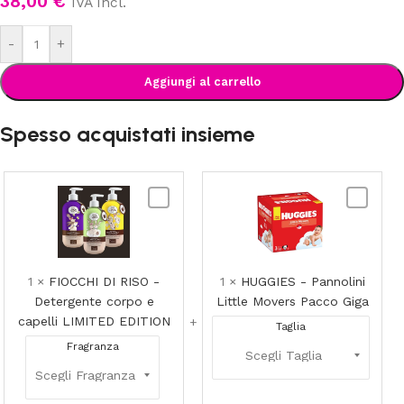
38,00
€
IVA Incl.
-
+
Aggiungi al carrello
Spesso acquistati insieme
FIOCCHI
HUGGIES
DI
-
RISO
Pannolini
-
Little
Detergente
Movers
1
×
FIOCCHI DI RISO -
1
×
HUGGIES - Pannolini
corpo
Pacco
Detergente corpo e
Little Movers Pacco Giga
e
Giga
capelli LIMITED EDITION
Taglia
capelli
Fragranza
LIMITED
EDITION