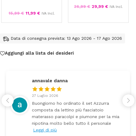
36,99
€
29,99
€
IVA Incl.
15,99
€
11,99
€
IVA Incl.
Data di consegna prevista: 13 Ago 2026 - 17 Ago 2026
Aggiungi alla lista dei desideri
federica
24 Luglio 2026
inato il set Azzurra
Tutti perfetto! Ho 
no più fasciatoio
arrivato ben imball
lpi e piumone per la mia
Prezzo ottimi risp
llo tutto il personale