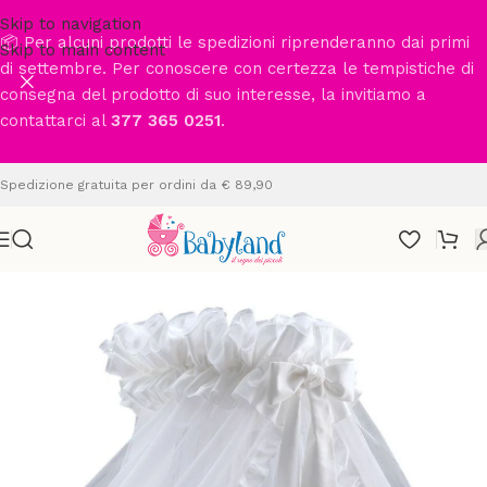
Skip to navigation
📦 Per alcuni prodotti le spedizioni riprenderanno dai primi
Skip to main content
di settembre. Per conoscere con certezza le tempistiche di
consegna del prodotto di suo interesse, la invitiamo a
contattarci al
377 365 0251
.
Spedizione gratuita per ordini da € 89,90