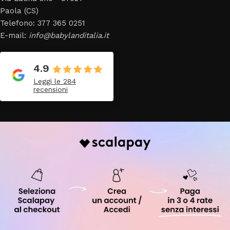
Paola (CS)
Telefono: 377 365 0251
E-mail:
info@babylanditalia.it
4.9
Leggi le 284
recensioni