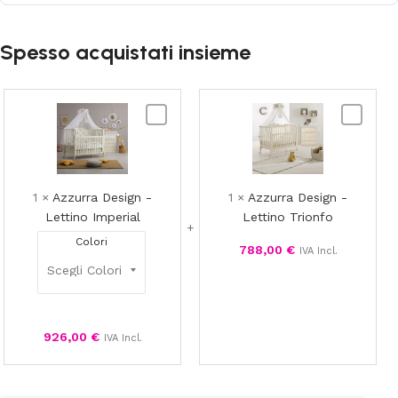
Spesso acquistati insieme
Azzurra
Azzurra
Design
Design
-
-
Lettino
Lettino
Imperial
Trionfo
1
×
Azzurra Design -
1
×
Azzurra Design -
Lettino Imperial
Lettino Trionfo
Colori
788,00
€
IVA Incl.
926,00
€
IVA Incl.