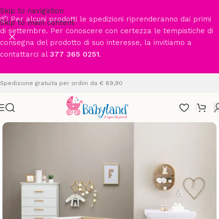
Skip to navigation
📦 Per alcuni prodotti le spedizioni riprenderanno dai primi
Skip to main content
di settembre. Per conoscere con certezza le tempistiche di
consegna del prodotto di suo interesse, la invitiamo a
contattarci al
377 365 0251
.
Spedizione gratuita per ordini da € 89,90