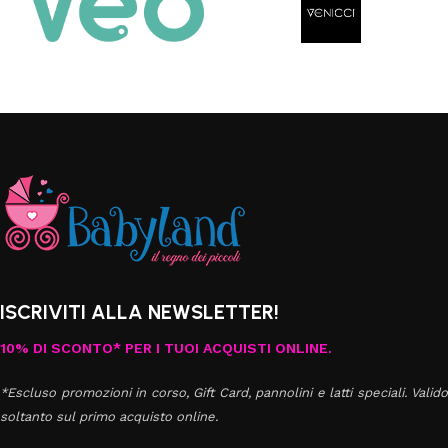
ISCRIVITI ALLA NEWSLETTER!
10% DI SCONTO* PER I TUOI ACQUISTI ONLINE.
*Escluso promozioni in corso, Gift Card, pannolini e latti speciali. Valido
soltanto sul primo acquisto online.