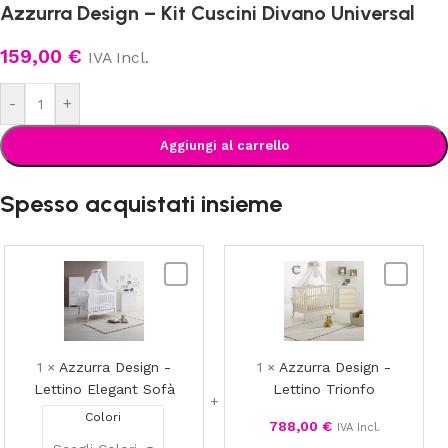
Azzurra Design – Kit Cuscini Divano Universal
159,00
€
IVA Incl.
-
+
Aggiungi al carrello
Spesso acquistati insieme
Azzurra
Azzurra
Design
Design
-
-
Lettino
Lettino
Elegant
Trionfo
1
×
Azzurra Design -
1
×
Azzurra Design -
Sofà
Lettino Elegant Sofà
Lettino Trionfo
Colori
788,00
€
IVA Incl.