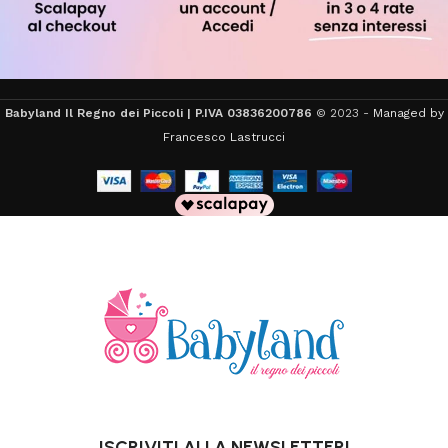
Babyland Il Regno dei Piccoli | P.IVA 03836200786
© 2023 -
Managed by
Francesco Lastrucci
ISCRIVITI ALLA NEWSLETTER!