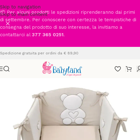
Skip to navigation
📦 Per alcuni prodotti le spedizioni riprenderanno dai primi
Skip to main content
di settembre. Per conoscere con certezza le tempistiche di
consegna del prodotto di suo interesse, la invitiamo a
contattarci al
377 365 0251
.
Spedizione gratuita per ordini da € 89,90