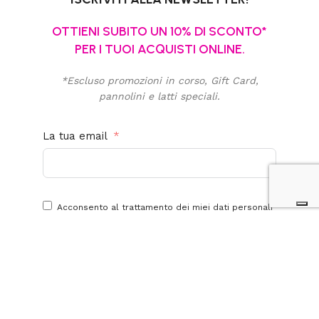
OTTIENI SUBITO UN 10% DI SCONTO*
PER I TUOI ACQUISTI ONLINE.
*Escluso promozioni in corso, Gift Card,
pannolini e latti speciali.
La tua email
Acconsento al trattamento dei miei dati personali
per finalità promozionali e di marketing. Ho letto,
compreso e accetto la
privacy policy
di questo
sito.
Iscriviti alla newsletter