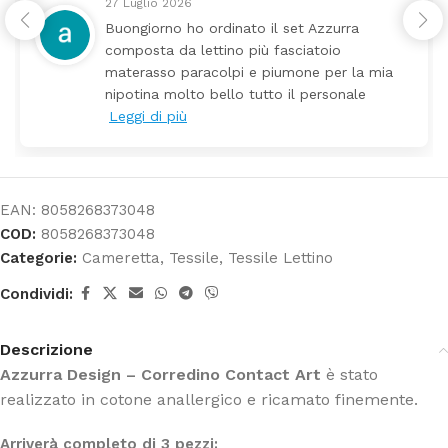
24 Luglio 2026
 Azzurra
Tutti perfetto! Ho ordinato un l
atoio
arrivato ben imballato dopo poc
e per la mia
Prezzo ottimi rispetto la conco
personale
EAN:
8058268373048
COD:
8058268373048
Categorie:
Cameretta
,
Tessile
,
Tessile Lettino
Condividi:
Descrizione
Azzurra Design – Corredino Contact Art
è stato
realizzato in cotone anallergico e ricamato finemente.
Arriverà completo di 3 pezzi: