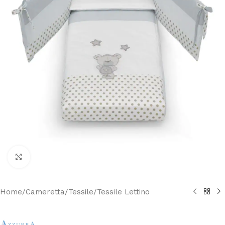
Clicca per ingrandire
Home
/
Cameretta
/
Tessile
/
Tessile Lettino