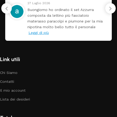
24 Luglio 2026
 Azzurra
Tutti perfetto! Ho ordinato un l
atoio
arrivato ben imballato dopo poc
e per la mia
Prezzo ottimi rispetto la conco
personale
Link utili
Chi Siamo
Contatti
Il mio account
Lista dei desideri