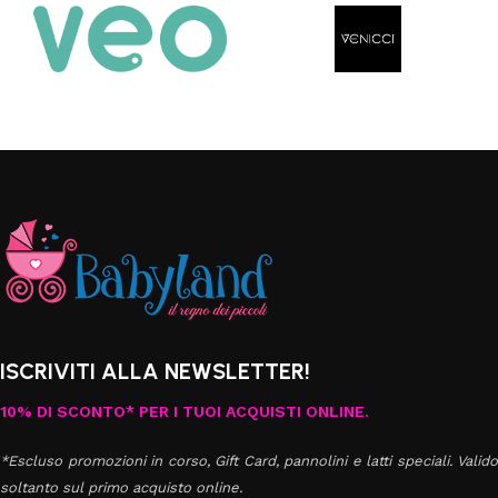
ISCRIVITI ALLA NEWSLETTER!
10% DI SCONTO* PER I TUOI ACQUISTI ONLINE.
*Escluso promozioni in corso, Gift Card, pannolini e latti speciali. Valido
soltanto sul primo acquisto online.