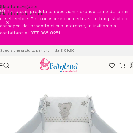
Skip to navigation
📦 Per alcuni prodotti le spedizioni riprenderanno dai primi
Skip to main content
di settembre. Per conoscere con certezza le tempistiche di
consegna del prodotto di suo interesse, la invitiamo a
contattarci al
377 365 0251
.
Spedizione gratuita per ordini da € 89,90