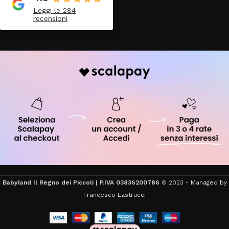
Leggi le 284
recensioni
Babyland Il Regno dei Piccoli | P.IVA 03836200786
© 2023 -
Managed by
Francesco Lastrucci