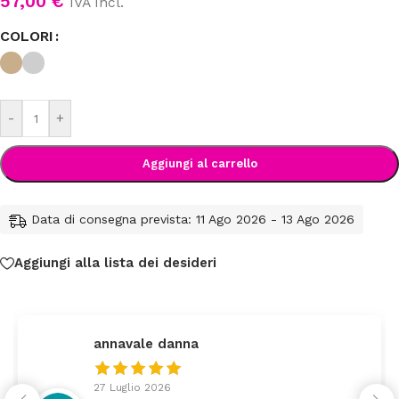
57,00
€
IVA Incl.
COLORI
-
+
Aggiungi al carrello
Data di consegna prevista: 11 Ago 2026 - 13 Ago 2026
Aggiungi alla lista dei desideri
vale danna
federi
lio 2026
24 Lugli