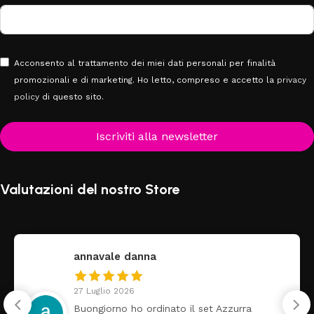
Acconsento al trattamento dei miei dati personali per finalità
promozionali e di marketing. Ho letto, compreso e accetto la
privacy
policy
di questo sito.
Iscriviti alla newsletter
Valutazioni del nostro Store
annavale danna
fe
7 Luglio 2026
24
uongiorno ho ordinato il set Azzurra
Tu