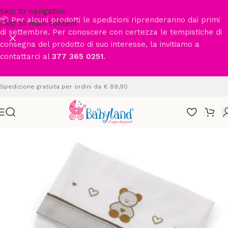
Skip to navigation
📦 Per alcuni prodotti le spedizioni riprenderanno dai primi
Skip to main content
di settembre. Per conoscere con certezza le tempistiche di
consegna del prodotto di suo interesse, la invitiamo a
contattarci al
377 365 0251
.
Spedizione gratuita per ordini da € 89,90