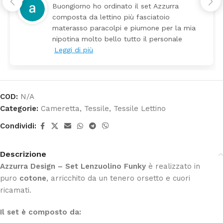
iorno ho ordinato il set Azzurra
Tutti p
sta da lettino più fasciatoio
arrivat
asso paracolpi e piumone per la mia
Prezzo 
na molto bello tutto il personale
 di più
COD:
N/A
Categorie:
Cameretta
,
Tessile
,
Tessile Lettino
Condividi:
Descrizione
Azzurra Design – Set Lenzuolino Funky
è realizzato in
puro
cotone
, arricchito da un tenero orsetto e cuori
ricamati.
Il set è composto da: