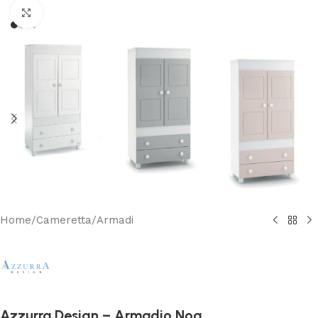
Clicca per ingrandire
Home
/
Cameretta
/
Armadi
Azzurra Design – Armadio Noa