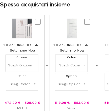
Spesso acquistati insieme
AZZURRA
AZZURRA
DESIGN
DESIGN-
-
Settimino
Settimone
Noa
Noa
1
×
AZZURRA DESIGN -
1
×
AZZURRA DESIGN-
1
×
Settimone Noa
Settimino Noa
Opzioni
Colori
Colori
Opzioni
472,00
€
-
528,00
€
519,00
€
-
583,00
€
519
IVA Incl.
IVA Incl.