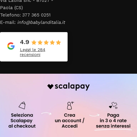
Via Latina snc - 87027 -
Paola (CS)
Telefono: 377 365 0251
E-mail:
info@babylanditalia.it
4.9
Leggi le 284
recensioni