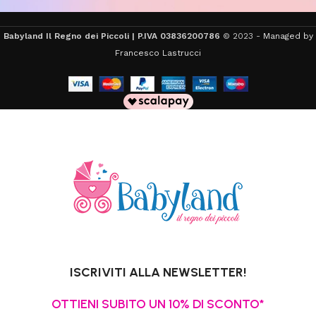
Babyland Il Regno dei Piccoli | P.IVA 03836200786
© 2023 -
Managed by
Francesco Lastrucci
ISCRIVITI ALLA NEWSLETTER!
OTTIENI SUBITO UN 10% DI SCONTO*