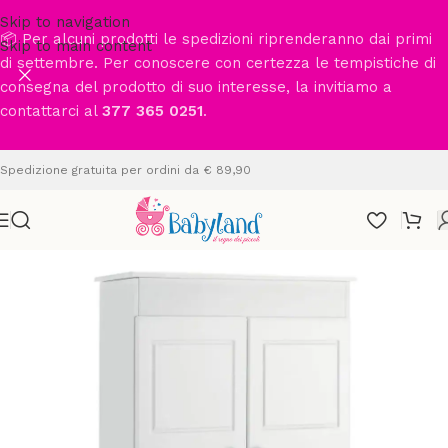
Skip to navigation
📦 Per alcuni prodotti le spedizioni riprenderanno dai primi
Skip to main content
di settembre. Per conoscere con certezza le tempistiche di
consegna del prodotto di suo interesse, la invitiamo a
contattarci al
377 365 0251
.
Spedizione gratuita per ordini da € 89,90