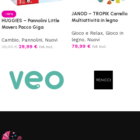
JANOD – TROPIK Carrello
-19%
Multiattività in legno
HUGGIES – Pannolini Little
Movers Pacco Giga
Gioco e Relax
,
Gioco in
legno
,
Nuovi
Cambio
,
Pannolini
,
Nuovi
79,99
€
29,99
€
36,99
€
IVA Incl.
IVA Incl.
Aggiungi al carrello
Scegli