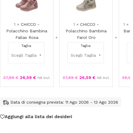
-
-
Polacchino
Polacchino
Bambina
Bambina
Fallas
Farol
1
×
CHICCO -
1
×
CHICCO -
1
×
C
Rosa
Oro
Polacchino Bambina
Polacchino Bambina
Bamb
Fallas Rosa
Farol Oro
Taglia
Taglia
37,99
€
26,59
€
37,99
€
26,59
€
39,9
IVA Incl.
IVA Incl.
Data di consegna prevista: 11 Ago 2026 - 13 Ago 2026
Aggiungi alla lista dei desideri