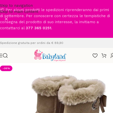
Skip to navigation
📦 Per alcuni prodotti le spedizioni riprenderanno dai primi
Skip to main content
di settembre. Per conoscere con certezza le tempistiche di
consegna del prodotto di suo interesse, la invitiamo a
contattarci al
377 365 0251
.
Spedizione gratuita per ordini da € 89,90
-30%