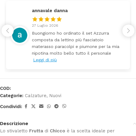
federica
24 Luglio 2026
Tutti perfetto! Ho ordinato un lettino che é
arrivato ben imballato dopo pochi giorni.
Prezzo ottimi rispetto la concorrenza
COD:
Categorie:
Calzature
,
Nuovi
Condividi:
Descrizione
Lo stivaletto
Frutta
di
Chicco
è la scelta ideale per