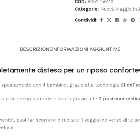
COD:
8052750110
Categorie:
Nuovi
,
Viaggio in 
Condividi:
DESCRIZIONE
INFORMAZIONI AGGIUNTIVE
letamente distesa per un riposo conforte
uo spostamento con il bambino, grazie alla tecnologia
SlideTe
ccolo un sonno naturale e sicuro grazie alle
3 posizioni reclin
nte), puoi far scorrere e ruotare il seggiolino verso di te s
veloce.