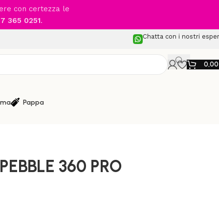
cere con certezza le
7 365 0251
.
Chatta con i nostri esper
0,0
ma
Pappa
lini Auto da 0 a 12 mesi
/
MAXI-COSI- PEBBLE 360 PRO
PEBBLE 360 PRO