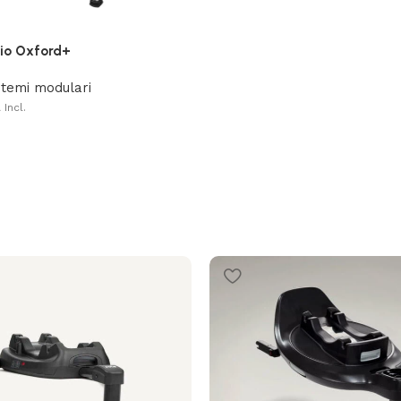
rio Oxford+
stemi modulari
 Incl.