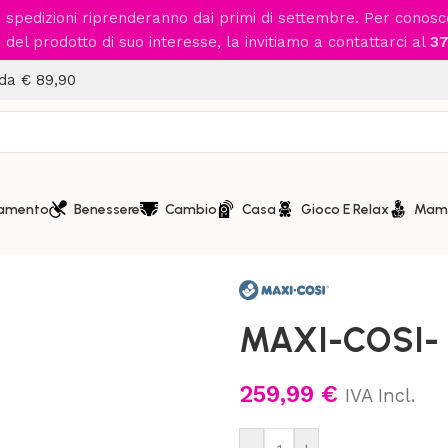
le spedizioni riprenderanno dai primi di settembre. Per conos
del prodotto di suo interesse, la invitiamo a contattarci al
37
 da € 89,90
iamento
Benessere
Cambio
Casa
Gioco E Relax
Mam
Home
/
Viaggio in Auto
/
Seggio
MAXI-COSI- 
259,99
€
IVA Incl.