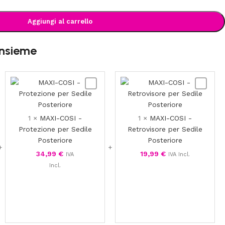
Aggiungi al carrello
insieme
MAXI-
MAXI-
COSI
COSI
-
-
Protezione
Retrovis
1
×
MAXI-COSI -
1
×
MAXI-COSI -
ix
per
per
Protezione per Sedile
Retrovisore per Sedile
Sedile
Sedile
Posteriore
Posteriore
Posteriore
Posterio
34,99
€
19,99
€
IVA
IVA Incl.
Incl.