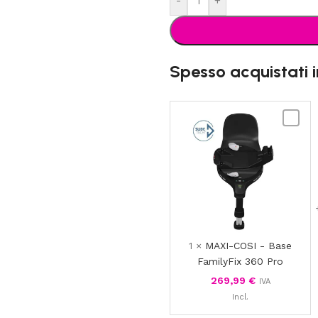
-
+
Spesso acquistati 
MAXI-
COSI
-
Base
FamilyF
360
Pro
1
×
MAXI-COSI - Base
FamilyFix 360 Pro
269,99
€
IVA
Incl.