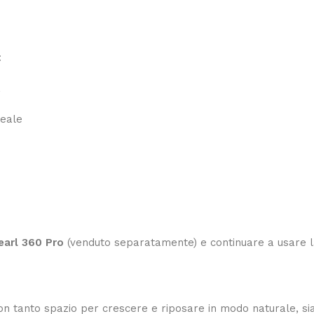
:
a
deale
earl 360 Pro
(venduto separatamente) e continuare a usare la
con tanto spazio per crescere e riposare in modo naturale, sia