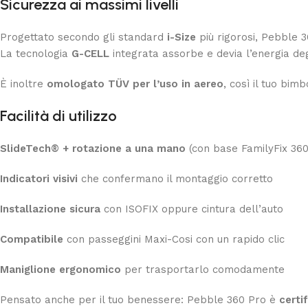
Sicurezza ai massimi livelli
Progettato secondo gli standard
i-Size
più rigorosi, Pebble 3
La tecnologia
G-CELL
integrata assorbe e devia l’energia degli
È inoltre
omologato TÜV per l’uso in aereo
, così il tuo bim
Facilità di utilizzo
SlideTech® + rotazione a una mano
(con base FamilyFix 360
Indicatori visivi
che confermano il montaggio corretto
Installazione sicura
con ISOFIX oppure cintura dell’auto
Compatibile
con passeggini Maxi-Cosi con un rapido clic
Maniglione ergonomico
per trasportarlo comodamente
Pensato anche per il tuo benessere: Pebble 360 Pro è
certi