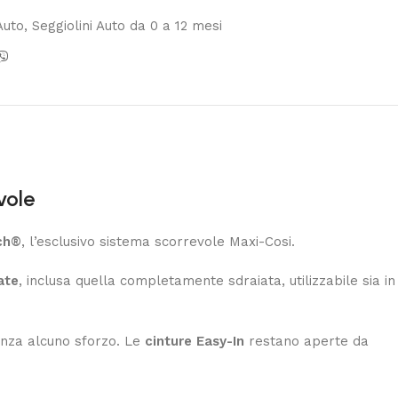
Auto
,
Seggiolini Auto da 0 a 12 mesi
vole
ch®
, l’esclusivo sistema scorrevole Maxi-Cosi.
ate
, inclusa quella completamente sdraiata, utilizzabile sia in
enza alcuno sforzo. Le
cinture Easy-In
restano aperte da