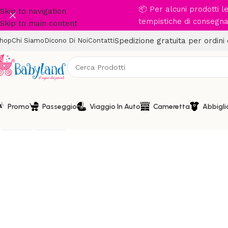
📦 Per alcuni prodotti 
Skip to navigation
tempistiche di consegna 
Skip to main content
Spedizione gratuita per ordini
hop
Chi Siamo
Dicono Di Noi
Contatti
Clicca per ingrandire
Promo
Passeggio
Viaggio In Auto
Cameretta
Abbigl