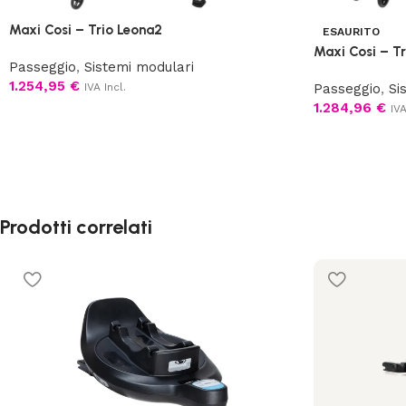
Maxi Cosi – Trio Leona2
ESAURITO
Maxi Cosi – T
Passeggio
,
Sistemi modulari
1.254,95
€
IVA Incl.
Passeggio
,
Si
1.284,96
€
IVA
Prodotti correlati