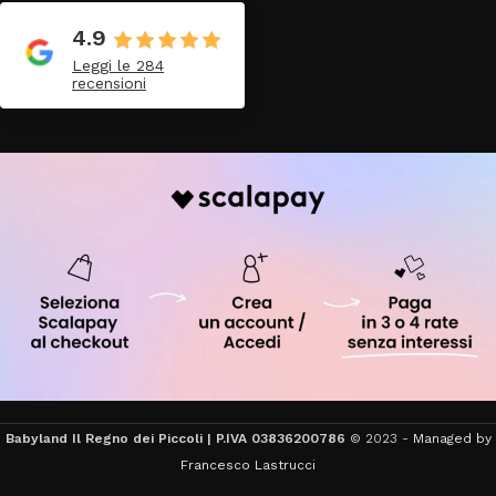
4.9
Leggi le 284
recensioni
Babyland Il Regno dei Piccoli | P.IVA 03836200786
© 2023 -
Managed by
Francesco Lastrucci