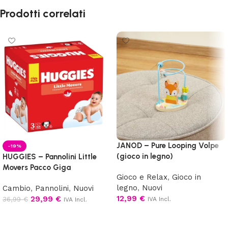
Prodotti correlati
JANOD – Pure Looping Volpe
-19%
(gioco in legno)
HUGGIES – Pannolini Little
Movers Pacco Giga
Gioco e Relax
,
Gioco in
legno
,
Nuovi
Cambio
,
Pannolini
,
Nuovi
12,99
€
29,99
€
36,99
€
IVA Incl.
IVA Incl.
Aggiungi al carrello
Scegli