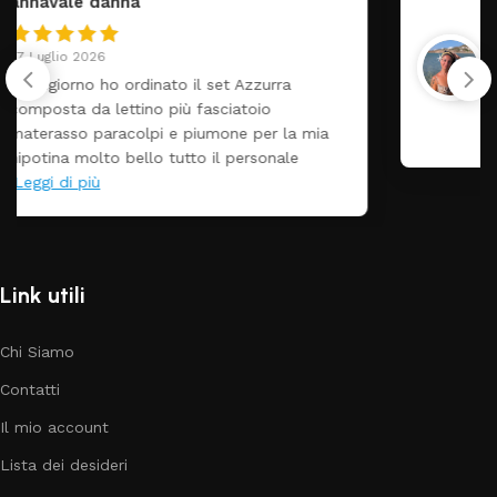
federica
24 Luglio 2026
Tutti perfetto! Ho ordinato un lettino che é
arrivato ben imballato dopo pochi giorni.
Prezzo ottimi rispetto la concorrenza
Link utili
Chi Siamo
Contatti
Il mio account
Lista dei desideri