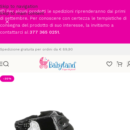
Skip to navigation
📦 Per alcuni prodotti le spedizioni riprenderanno dai primi
Skip to main content
di settembre. Per conoscere con certezza le tempistiche di
consegna del prodotto di suo interesse, la invitiamo a
contattarci al
377 365 0251
.
Spedizione gratuita per ordini da € 89,90
-30%