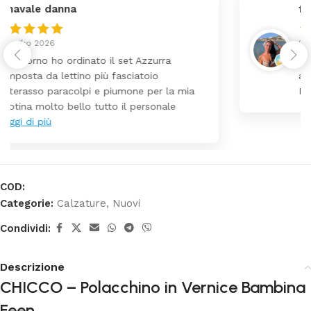
federica
24 Luglio 2026
Tutti perfetto! Ho ordinato un lettino che é
arrivato ben imballato dopo pochi giorni.
Prezzo ottimi rispetto la concorrenza
COD:
Categorie:
Calzature
,
Nuovi
Condividi:
Descrizione
CHICCO – Polacchino in Vernice Bambina
Feen