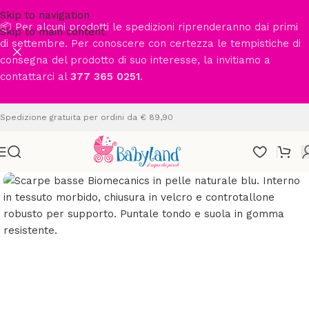
Skip to navigation
📦 Per alcuni prodotti le spedizioni riprenderanno dai primi
Skip to main content
di settembre. Per conoscere con certezza le tempistiche di
consegna del prodotto di suo interesse, la invitiamo a
contattarci al
377 365 0251
.
Spedizione gratuita per ordini da € 89,90