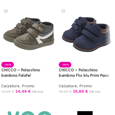
-30%
-30%
CHICCO – Polacchino
CHICCO – Polacchino
bambino Falafel
bambino Flix blu Primi Passi
Calzature
,
Promo
Calzature
,
Promo
24,49
€
25,89
€
34,99
€
36,99
€
IVA Incl.
IVA Incl.
Scegli
Scegli