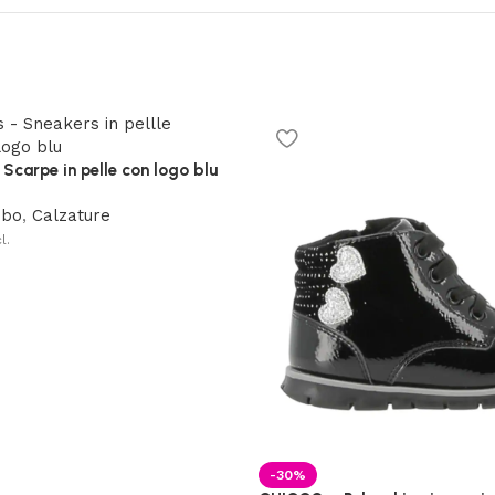
Scarpe in pelle con logo blu
mbo
,
Calzature
l.
-30%