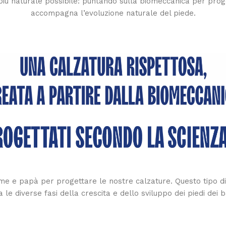
più naturale possibile: puntando sulla biomeccanica per prog
accompagna l’evoluzione naturale del piede.
me e papà per progettare le nostre calzature. Questo tipo di a
a le diverse fasi della crescita e dello sviluppo dei piedi dei 