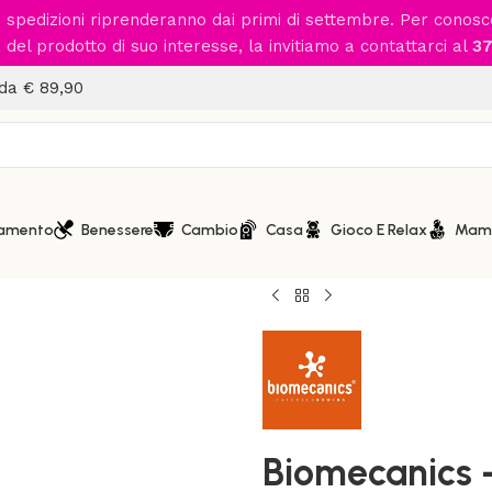
le spedizioni riprenderanno dai primi di settembre. Per conos
del prodotto di suo interesse, la invitiamo a contattarci al
37
 da € 89,90
iamento
Benessere
Cambio
Casa
Gioco E Relax
Mam
Home
/
Abbigliamento
/
Calza
Biomecanics – Stivaletto in
Biomecanics –