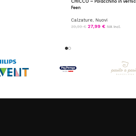
CHICCO – Polacchino in verni
Feen
Calzature
,
Nuovi
27,99
€
39,99
€
IVA Incl.