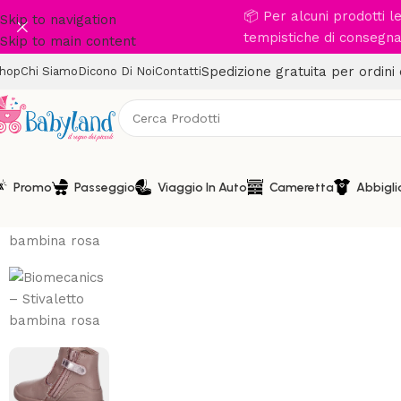
📦 Per alcuni prodotti 
Skip to navigation
tempistiche di consegna 
Skip to main content
Spedizione gratuita per ordini
hop
Chi Siamo
Dicono Di Noi
Contatti
Promo
Passeggio
Viaggio In Auto
Cameretta
Abbigl