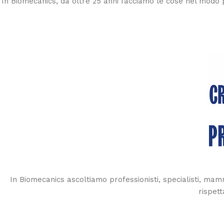
In Biomecanics, da oltre 25 anni facciamo le cose nel modo 
In Biomecanics ascoltiamo professionisti, specialisti, mam
rispett