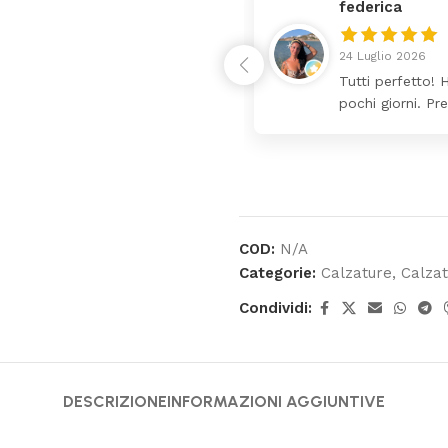
federica
24 Luglio 2026
 da lettino più fasciatoio
Tutti perfetto! 
ina molto bello tutto il
pochi giorni. Pr
COD:
N/A
Categorie:
Calzature
,
Calza
Condividi:
DESCRIZIONE
INFORMAZIONI AGGIUNTIVE