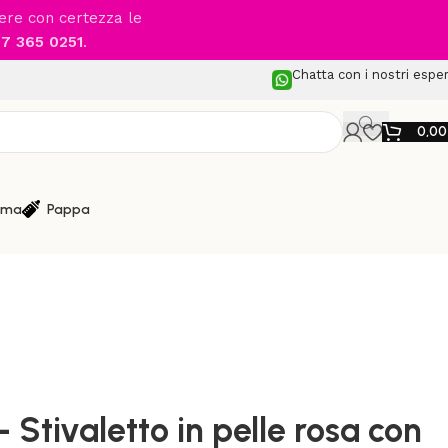
cere con certezza le
7 365 0251
.
Chatta con i nostri esper
0,0
ma
Pappa
ture bimba
/
 pelle rosa con uccellino e cuoricini
 Stivaletto in pelle rosa con