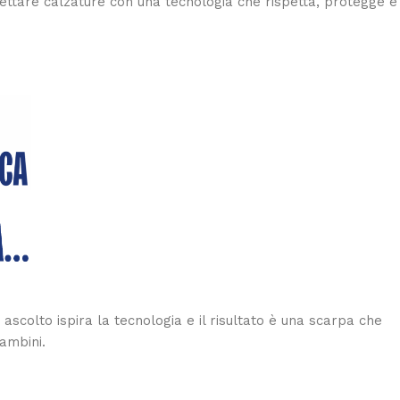
ettare calzature con una tecnologia che rispetta, protegge e
scolto ispira la tecnologia e il risultato è una scarpa che
bambini.