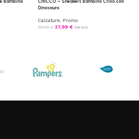
ce Bambina
CHICCO – Sneakers Bambino Crillo con
Dinosauro
Calzature
,
Promo
27,99
€
39,99
€
IVA Incl.