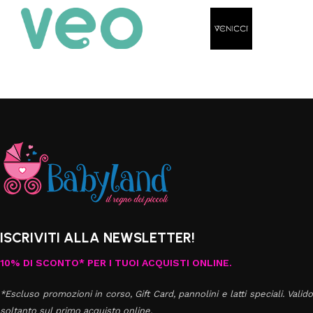
ISCRIVITI ALLA NEWSLETTER!
10% DI SCONTO* PER I TUOI ACQUISTI ONLINE.
*Escluso promozioni in corso, Gift Card, pannolini e latti speciali. Valido
soltanto sul primo acquisto online.