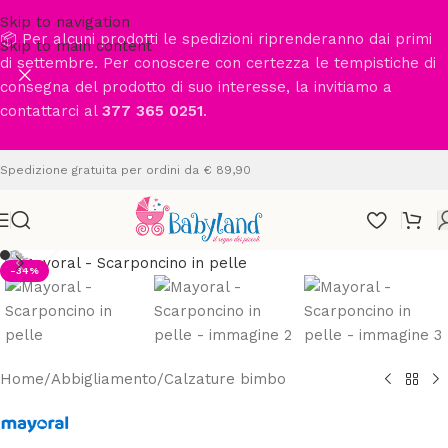
Skip to navigation
📦 Per alcuni prodotti le spedizioni riprenderanno dai primi
Skip to main content
di settembre. Per conoscere con certezza le tempistiche di
consegna del prodotto di suo interesse, la invitiamo a
contattarci al
377 365 0251
.
Spedizione gratuita per ordini da € 89,90
Clicca per ingrandire
-34%
Home
/
Abbigliamento
/
Calzature bimbo