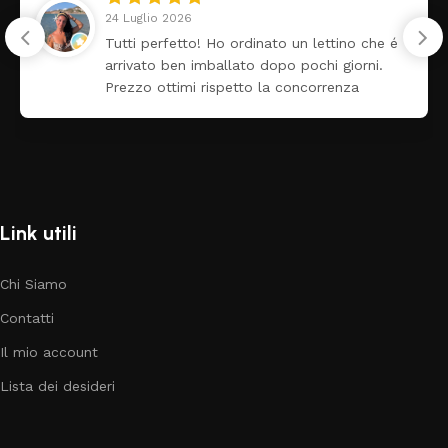
24 Luglio 2026
Tutti perfetto! Ho ordinato un lettino che é
arrivato ben imballato dopo pochi giorni.
Prezzo ottimi rispetto la concorrenza
Link utili
Chi Siamo
Contatti
Il mio account
Lista dei desideri