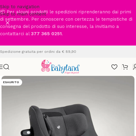
Skip to navigation
📦 Per alcuni prodotti le spedizioni riprenderanno dai primi
Skip to main content
di settembre. Per conoscere con certezza le tempistiche di
consegna del prodotto di suo interesse, la invitiamo a
contattarci al
377 365 0251
.
Spedizione gratuita per ordini da € 89,90
ESAURITO