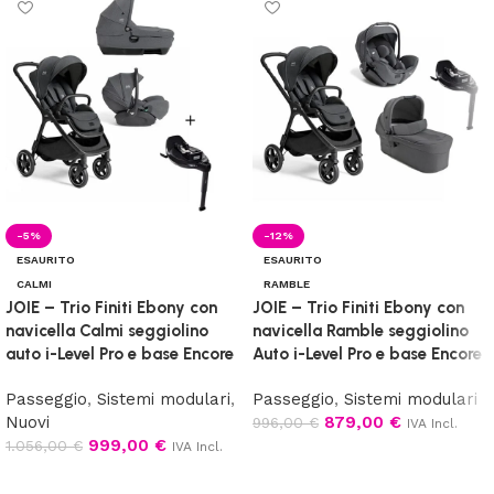
-5%
-12%
ESAURITO
ESAURITO
CALMI
RAMBLE
JOIE – Trio Finiti Ebony con
JOIE – Trio Finiti Ebony con
navicella Calmi seggiolino
navicella Ramble seggiolino
auto i-Level Pro e base Encore
Auto i-Level Pro e base Encore
Passeggio
,
Sistemi modulari
,
Passeggio
,
Sistemi modulari
Nuovi
879,00
€
996,00
€
IVA Incl.
999,00
€
1.056,00
€
IVA Incl.
Leggi tutto
Leggi tutto