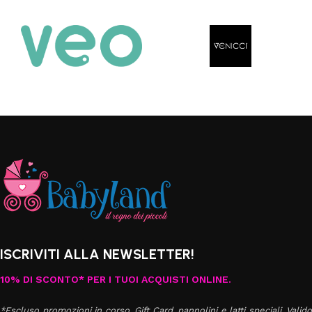
ISCRIVITI ALLA NEWSLETTER!
10% DI SCONTO* PER I TUOI ACQUISTI ONLINE.
*Escluso promozioni in corso, Gift Card, pannolini e latti speciali. Valido