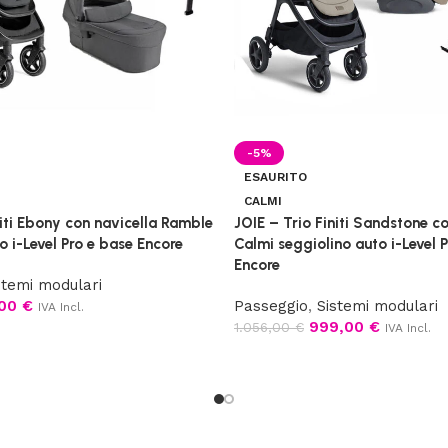
-5%
ESAURITO
CALMI
niti Ebony con navicella Ramble
JOIE – Trio Finiti Sandstone c
o i-Level Pro e base Encore
Calmi seggiolino auto i-Level 
Encore
stemi modulari
,00
€
Passeggio
,
Sistemi modulari
IVA Incl.
999,00
€
1.056,00
€
IVA Incl.