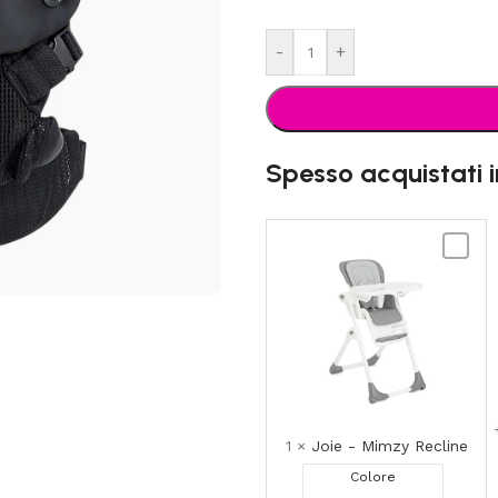
-
+
Spesso acquistati 
Joie
-
Mimzy
Recline
1
×
Joie - Mimzy Recline
Colore