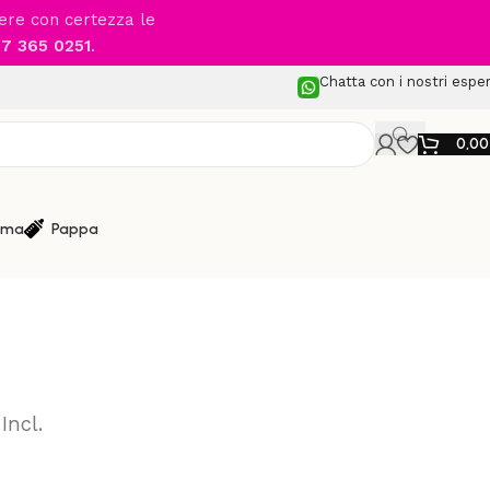
cere con certezza le
7 365 0251
.
Chatta con i nostri esper
0,0
ma
Pappa
 Passeggio
/
JOIE – Savvy
 Incl.