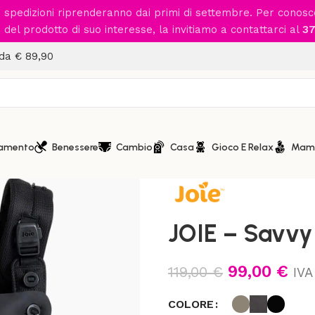
le spedizioni riprenderanno dai primi di settembre. Per conos
del prodotto di suo interesse, la invitiamo a contattarci al
37
 da € 89,90
iamento
Benessere
Cambio
Casa
Gioco E Relax
Mam
Home
/
Passeggio
/
Accessori
JOIE – Savvy
99,00
€
119,00
€
IVA
COLORE