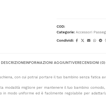
COD:
Categorie:
Accessori Passeg
Condividi:
DESCRIZIONE
INFORMAZIONI AGGIUNTIVE
RECENSIONI (0)
hiena, con cui potrai portare il tuo bambino senza fatica av
 la modalità migliore per mantenere il tuo bambino comodo, vic
peso in modo uniforme ed è facilmente regolabile per adattarl