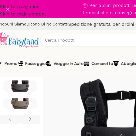
📦 Per alcuni prodotti 
Skip to navigation
tempistiche di consegna 
Skip to main content
Spedizione gratuita per ordini
hop
Chi Siamo
Dicono Di Noi
Contatti
Promo
Passeggio
Viaggio In Auto
Cameretta
Abbigl
-17%