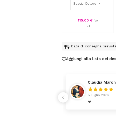
115,00
€
IVA
Incl.
Data di consegna previst
Aggiungi alla lista dei des
Claudia Maron
8 Luglio 2026
rrivato ben imballato dopo
❤️
enza