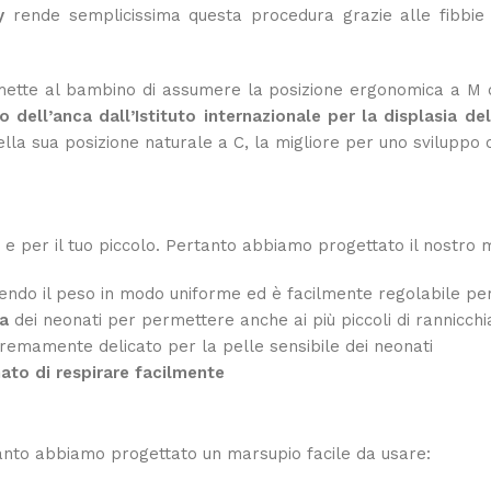
y
rende semplicissima questa procedura grazie alle fibbie 
mette al bambino di assumere la posizione ergonomica a M ch
 dell’anca dall’Istituto internazionale per la displasia de
a sua posizione naturale a C, la migliore per uno sviluppo c
 e per il tuo piccolo. Pertanto abbiamo progettato il nostro
buendo il peso in modo uniforme ed è facilmente regolabile p
ta
dei neonati per permettere anche ai più piccoli di rannicchia
remamente delicato per la pelle sensibile dei neonati
ato di respirare facilmente
tanto abbiamo progettato un marsupio facile da usare: