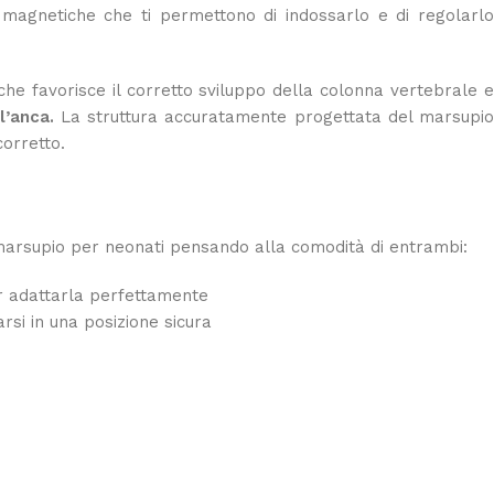
magnetiche che ti permettono di indossarlo e di regolarl
e favorisce il corretto sviluppo della colonna vertebrale e
ll’anca.
La struttura accuratamente progettata del marsupio
orretto.
 marsupio per neonati pensando alla comodità di entrambi:
er adattarla perfettamente
rsi in una posizione sicura