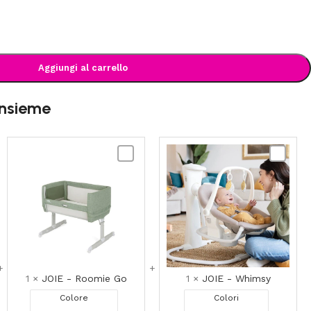
Aggiungi al carrello
insieme
JOIE
JOIE
-
-
Roomie
Whimsy
Go
1
×
JOIE - Roomie Go
1
×
JOIE - Whimsy
Colore
Colori