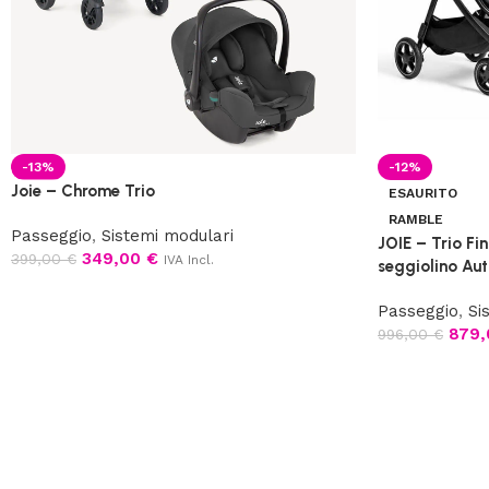
-13%
-12%
Joie – Chrome Trio
ESAURITO
RAMBLE
Passeggio
,
Sistemi modulari
JOIE – Trio Fi
349,00
€
399,00
€
IVA Incl.
seggiolino Aut
Passeggio
,
Si
879
996,00
€