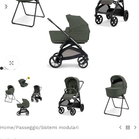
Clicca per ingrandire
Home
/
Passeggio
/
Sistemi modulari