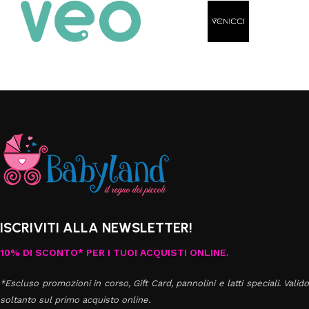
ISCRIVITI ALLA NEWSLETTER!
10% DI SCONTO* PER I TUOI ACQUISTI ONLINE.
*Escluso promozioni in corso, Gift Card, pannolini e latti speciali. Valido
soltanto sul primo acquisto online.