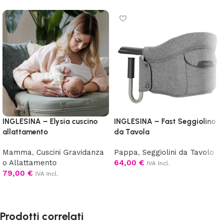
INGLESINA – Elysia cuscino
INGLESINA – Fast Seggiolino
allattamento
da Tavola
Mamma
,
Cuscini Gravidanza
Pappa
,
Seggiolini da Tavolo
o Allattamento
64,00
€
IVA Incl.
79,00
€
IVA Incl.
Scegli
Scegli
Prodotti correlati