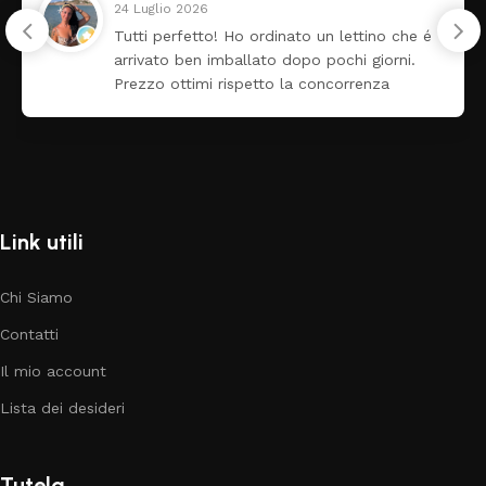
24 Luglio 2026
Tutti perfetto! Ho ordinato un lettino che é
arrivato ben imballato dopo pochi giorni.
Prezzo ottimi rispetto la concorrenza
Link utili
Chi Siamo
Contatti
Il mio account
Lista dei desideri
Tutela