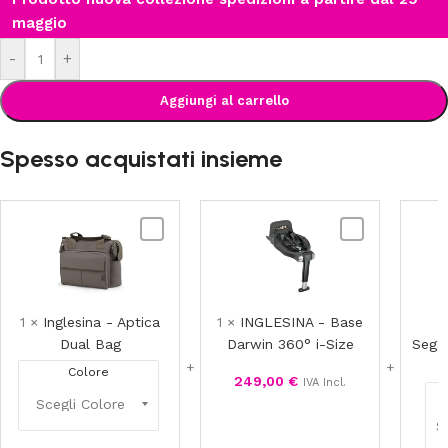
maggio
-
+
Aggiungi al carrello
Spesso acquistati insieme
Inglesina
INGLESINA
-
-
Aptica
Base
Dual
Darwin
Bag
360°
1
×
Inglesina - Aptica
1
×
INGLESINA - Base
i-
Dual Bag
Darwin 360° i-Size
Seggi
Size
Colore
249,00
€
IVA Incl.