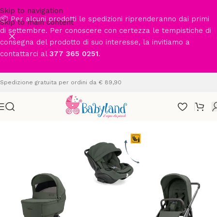
Skip to navigation
📦 Per alcuni prodotti le spedizioni riprenderanno dai primi
Skip to main content
di settembre. Per conoscere con certezza le tempistiche di
consegna del prodotto di suo interesse, la invitiamo a
contattarci al
377 365 0251
.
Spedizione gratuita per ordini da € 89,90