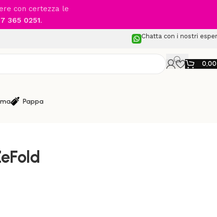
cere con certezza le
7 365 0251
.
Chatta con i nostri esper
0,0
ma
Pappa
 Leggeri
/
GRACO – EeZeFold
eFold