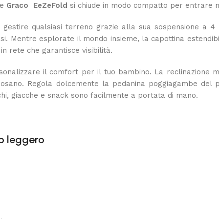
he
Graco EeZeFold
si chiude in modo compatto per entrare ne
gestire qualsiasi terreno grazie alla sua sospensione a 4 r
ssi. Mentre esplorate il mondo insieme, la capottina estendi
in rete che garantisce visibilità.
ersonalizzare il comfort per il tuo bambino. La reclinazione
 riposano. Regola dolcemente la pedanina poggiagambe del 
iochi, giacche e snack sono facilmente a portata di mano.
o leggero