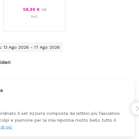
58,99
€
IVA
Incl.
a: 13 Ago 2026 - 17 Ago 2026
ideri
Ho ordinato un lettino che é arrivato ben imballato dopo
ezzo ottimi rispetto la concorrenza