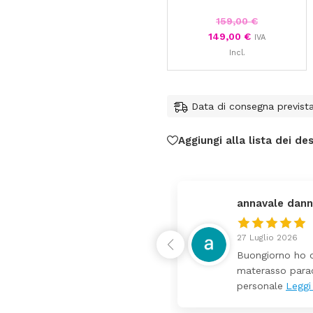
159,00
€
149,00
€
IVA
Incl.
Data di consegna previst
Aggiungi alla lista dei des
federica
24 Luglio 2026
 da lettino più fasciatoio
Tutti perfetto! 
ina molto bello tutto il
pochi giorni. Pr