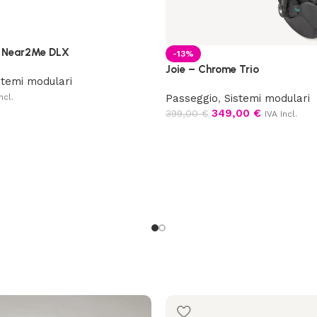
 Near2Me DLX
-13%
Joie – Chrome Trio
stemi modulari
ncl.
Passeggio
,
Sistemi modulari
349,00
€
399,00
€
IVA Incl.