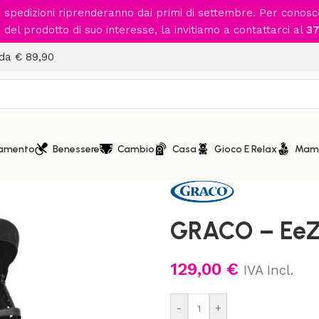
le spedizioni riprenderanno dai primi di settembre. Per conos
del prodotto di suo interesse, la invitiamo a contattarci al
37
 da € 89,90
iamento
Benessere
Cambio
Casa
Gioco E Relax
Mam
Home
/
Passeggio
/
Passeggini
GRACO – EeZ
129,00
€
IVA Incl.
-
+