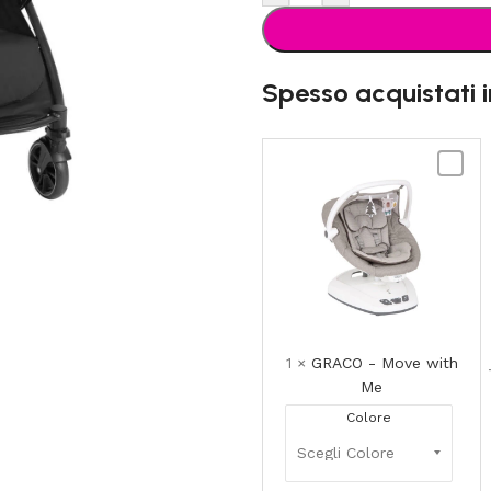
Spesso acquistati 
GRACO
-
Move
with
Me
1
×
GRACO - Move with
Me
Colore