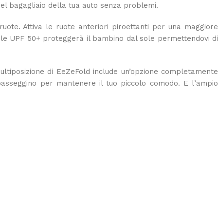
l bagagliaio della tua auto senza problemi.
uote. Attiva le ruote anteriori piroettanti per una maggior
bile UPF 50+ proteggerà il bambino dal sole permettendovi di
 multiposizione di EeZeFold include un’opzione completamente
passeggino per mantenere il tuo piccolo comodo. E l’ampio