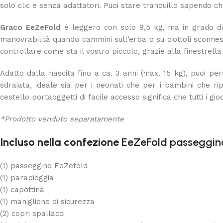
solo clic e senza adattatori. Puoi stare tranquillo sapendo c
Graco EeZeFold
è leggero con solo 9,5 kg, ma in grado di 
manovrabilità quando cammini sull’erba o su ciottoli sconne
controllare come sta il vostro piccolo, grazie alla finestrella 
Adatto dalla nascita fino a ca. 3 anni (max. 15 kg), puoi p
sdraiata, ideale sia per i neonati che per i bambini che
cestello portaoggetti di facile accesso significa che tutti i g
*Prodotto venduto separatamente
Incluso nella confezione
EeZeFold passeggin
(1) passeggino EeZefold
(1) parapioggia
(1) capottina
(1) maniglione di sicurezza
(2) copri spallacci