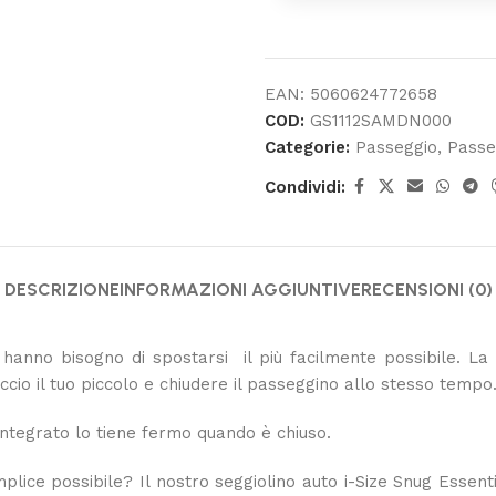
EAN:
5060624772658
COD:
GS1112SAMDN000
Categorie:
Passeggio
,
Passe
Condividi:
DESCRIZIONE
INFORMAZIONI AGGIUNTIVE
RECENSIONI (0)
hanno bisogno di spostarsi il più facilmente possibile. La v
accio il tuo piccolo e chiudere il passeggino allo stesso tempo
integrato lo tiene fermo quando è chiuso.
mplice possibile? Il nostro seggiolino auto i-Size Snug Essen