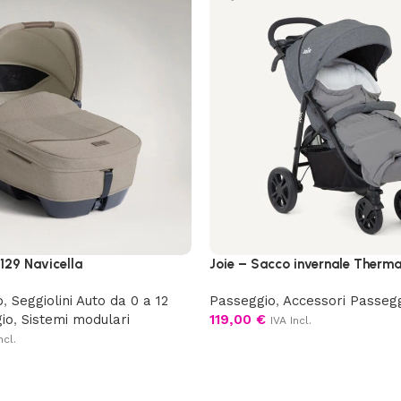
129 Navicella
Joie – Sacco invernale Therm
o
,
Seggiolini Auto da 0 a 12
Passeggio
,
Accessori Passeg
io
,
Sistemi modulari
119,00
€
IVA Incl.
ncl.