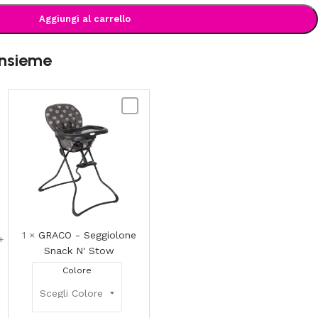
Aggiungi al carrello
insieme
GRACO
-
Seggiolone
Snack
N'
Stow
1
×
GRACO - Seggiolone
Snack N' Stow
Colore