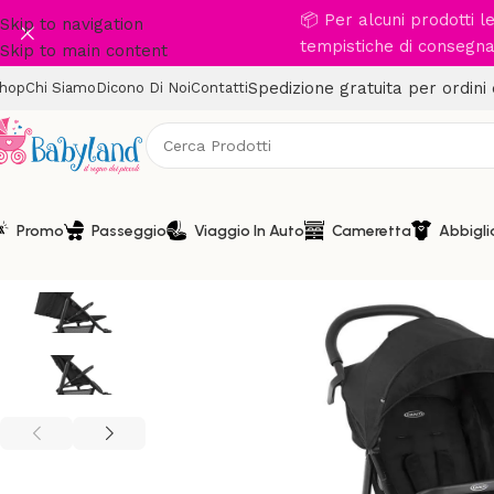
📦 Per alcuni prodotti 
Skip to navigation
tempistiche di consegna 
Skip to main content
Spedizione gratuita per ordini
hop
Chi Siamo
Dicono Di Noi
Contatti
Promo
Passeggio
Viaggio In Auto
Cameretta
Abbigl