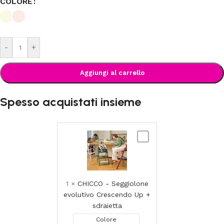
COLORE
-
+
Aggiungi al carrello
Spesso acquistati insieme
CHICCO
-
Seggiolone
evolutivo
Crescendo
1
×
CHICCO - Seggiolone
Up
evolutivo Crescendo Up +
+
sdraietta
sdraietta
Colore