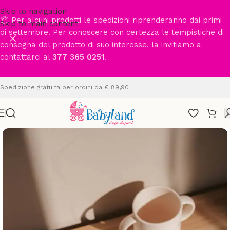
Skip to navigation
📦 Per alcuni prodotti le spedizioni riprenderanno dai primi
Skip to main content
di settembre. Per conoscere con certezza le tempistiche di
consegna del prodotto di suo interesse, la invitiamo a
contattarci al
377 365 0251
.
Spedizione gratuita per ordini da € 89,90