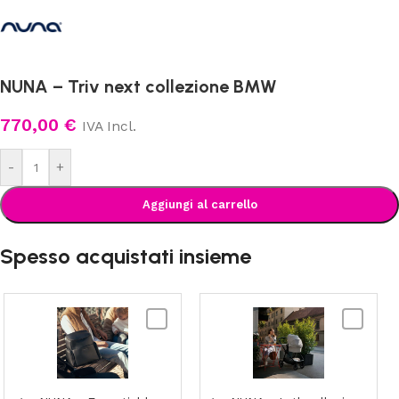
NUNA – Triv next collezione BMW
770,00
€
IVA Incl.
-
+
Aggiungi al carrello
Spesso acquistati insieme
NUNA
NUNA
-
-
Essential
Lytl
bag
collezion
collezione
BMW