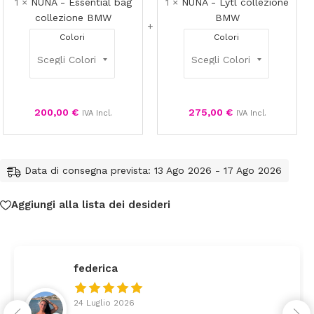
1
×
NUNA - Essential bag
1
×
NUNA - Lytl collezione
BMW
collezione BMW
BMW
Colori
Colori
200,00
€
275,00
€
IVA Incl.
IVA Incl.
Data di consegna prevista: 13 Ago 2026 - 17 Ago 2026
Aggiungi alla lista dei desideri
federica
24 Luglio 2026