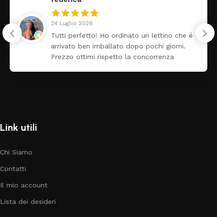
24 Luglio 2026
Tutti perfetto! Ho ordinato un lettino che é
arrivato ben imballato dopo pochi giorni.
Prezzo ottimi rispetto la concorrenza
Link utili
Chi Siamo
Contatti
Il mio account
Lista dei desideri