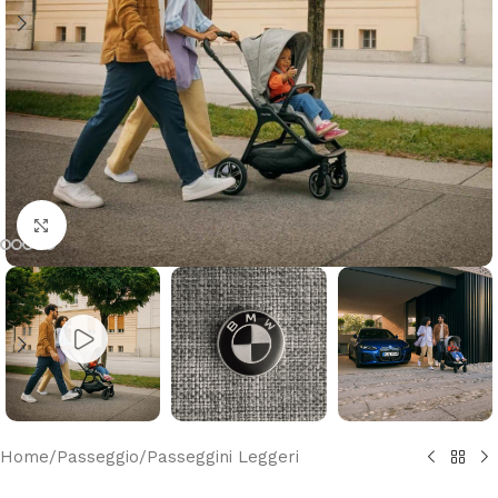
Clicca per ingrandire
Home
/
Passeggio
/
Passeggini Leggeri