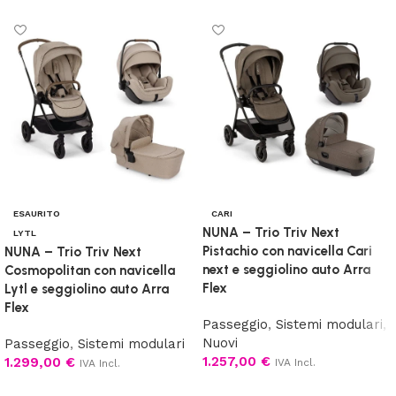
ESAURITO
CARI
NUNA – Trio Triv Next
LYTL
Pistachio con navicella Cari
NUNA – Trio Triv Next
next e seggiolino auto Arra
Cosmopolitan con navicella
Flex
Lytl e seggiolino auto Arra
Flex
Passeggio
,
Sistemi modulari
,
Nuovi
Passeggio
,
Sistemi modulari
1.257,00
€
1.299,00
€
IVA Incl.
IVA Incl.
Aggiungi al carrello
Leggi tutto