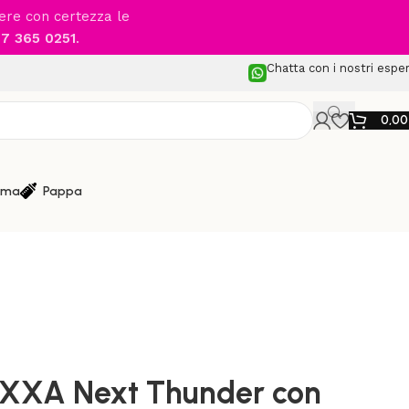
cere con certezza le
7 365 0251
.
Chatta con i nostri esper
0,0
ma
Pappa
dulari
/
der con Navicella Lytl e seggiolino auto Arra Flex
IXXA Next Thunder con