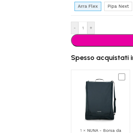
Arra Flex
Pipa Next
-
+
Spesso acquistati 
NUNA
-
Borsa
da
viaggio
passegg
-
IXXA
1
×
NUNA - Borsa da