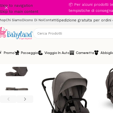
📦 Per alcuni prodotti 
Skip to navigation
tempistiche di consegna 
Skip to main content
Spedizione gratuita per ordini
hop
Chi Siamo
Dicono Di Noi
Contatti
Promo
Passeggio
Viaggio In Auto
Cameretta
Abbigl
LYTL