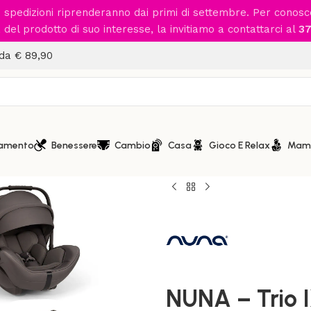
le spedizioni riprenderanno dai primi di settembre. Per conos
del prodotto di suo interesse, la invitiamo a contattarci al
37
 da € 89,90
iamento
Benessere
Cambio
Casa
Gioco E Relax
Mam
Home
/
Passeggio
/
Sistemi mo
NUNA – Trio IXXA Next Thun
NUNA – Trio 