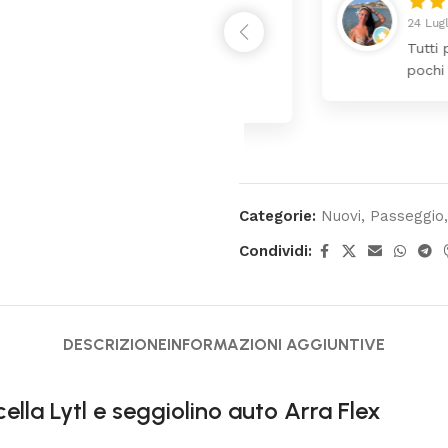
24 Luglio 2026
 da lettino più fasciatoio
Tutti perfetto! 
ina molto bello tutto il
pochi giorni. Pr
Categorie:
Nuovi
,
Passeggio
,
Condividi:
DESCRIZIONE
INFORMAZIONI AGGIUNTIVE
la Lytl e seggiolino auto Arra Flex