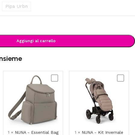
Pipa Urbn
Aggiungi al carrello
insieme
NUNA
NUNA
-
-
Essential
Kit
Bag
Invernale
per
ini
Passeggi
in
lana
merino
1
×
NUNA - Essential Bag
1
×
NUNA - Kit Invernale