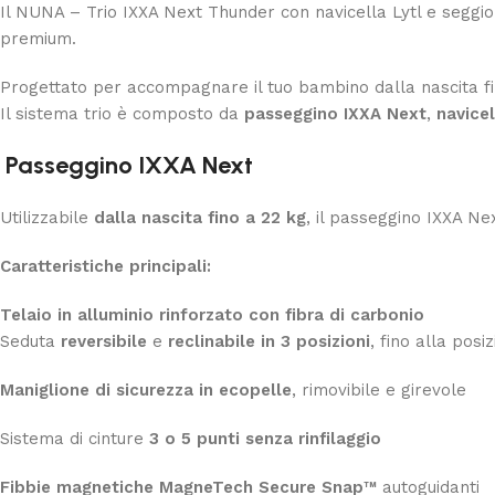
Il NUNA – Trio IXXA Next Thunder con navicella Lytl e seggiol
premium.
Progettato per accompagnare il tuo bambino dalla nascita fino
Il sistema trio è composto da
passeggino IXXA Next
,
navicel
Passeggino IXXA Next
Utilizzabile
dalla nascita fino a 22 kg
, il passeggino IXXA Ne
Caratteristiche principali:
Telaio in alluminio rinforzato con fibra di carbonio
Seduta
reversibile
e
reclinabile in 3 posizioni
, fino alla pos
Maniglione di sicurezza in ecopelle
, rimovibile e girevole
Sistema di cinture
3 o 5 punti senza rinfilaggio
Fibbie magnetiche MagneTech Secure Snap™
autoguidanti