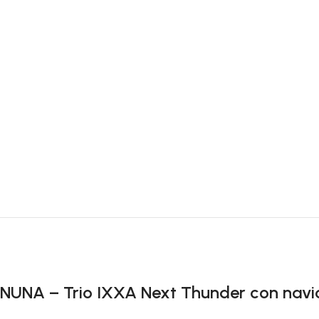
27 Luglio 2026
Buongiorno ho ordinato il set Azzurra composta
materasso paracolpi e piumone per la mia nipot
personale
Leggi di più
NUNA – Trio IXXA Next Thunder con navicel