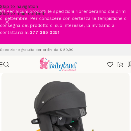
Skip to navigation
📦 Per alcuni prodotti le spedizioni riprenderanno dai primi
Skip to main content
di settembre. Per conoscere con certezza le tempistiche di
consegna del prodotto di suo interesse, la invitiamo a
contattarci al
377 365 0251
.
Spedizione gratuita per ordini da € 89,90