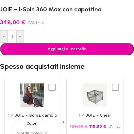
JOIE – i-Spin 360 Max con capottina
349,00
€
IVA Incl.
-
+
Aggiungi al carrello
Spesso acquistati insieme
JOIE
JOIE
-
-
Borsa
Cheer
cambio
1
×
JOIE - Borsa cambio
1
×
JOIE - Cheer
Colori
129,00
€
119,00
€
IVA Incl.