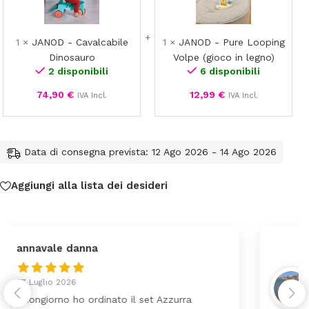
Cavalcabile
Pure
Dinosauro
Looping
Volpe
1
×
JANOD - Cavalcabile
1
×
JANOD - Pure Looping
(gioco
Dinosauro
Volpe (gioco in legno)
in
2 disponibili
6 disponibili
legno)
74,90
€
12,99
€
IVA Incl.
IVA Incl.
Data di consegna prevista: 12 Ago 2026 - 14 Ago 2026
Aggiungi alla lista dei desideri
federica
24 Luglio 2026
Tutti perfetto! Ho ordinato un lettino che é