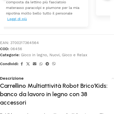
arrivato ben imballato dopo pochi giorni.
Prezzo ottimi rispetto la concorrenza
EAN:
3700217364564
COD:
06456
Categorie:
Gioco in legno
,
Nuovi
,
Gioco e Relax
Condividi:
Descrizione
Carrellino Multiattività Robot Brico’Kids:
banco da lavoro in legno con 38
accessori