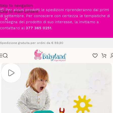
Skip to navigation
📦 Per alcuni prodotti le spedizioni riprenderanno dai primi
Skip to main content
di settembre. Per conoscere con certezza le tempistiche di
consegna del prodotto di suo interesse, la invitiamo a
contattarci al
377 365 0251
.
Spedizione gratuita per ordini da € 89,90