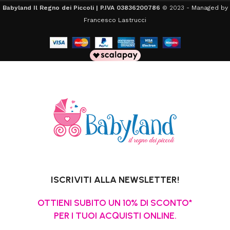
Babyland Il Regno dei Piccoli | P.IVA 03836200786
© 2023 -
Managed by
Francesco Lastrucci
ISCRIVITI ALLA NEWSLETTER!
OTTIENI SUBITO UN 10% DI SCONTO*
PER I TUOI ACQUISTI ONLINE.