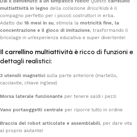
Dai il benvenuto a un simpatico robot!
Questo
carrellino
multiattività in legno
della collezione
Brico’Kids
è il
compagno perfetto per i piccoli costruttori in erba.
Adatto dai
18 mesi in su
, stimola la
motricità fine, la
concentrazione e il gioco di imitazione
, trasformando il
bricolage in un’esperienza educativa e super divertente!
Il carrellino multiattività è
ricco di funzioni e
dettagli realistici:
3 utensili magnetici
sulla parte anteriore (martello,
cacciavite, chiave inglese)
Morsa laterale funzionante
per tenere saldi i pezzi
Vano portaoggetti centrale
per riporre tutto in ordine
Braccia del robot articolate e assemblabili
, per dare vita
al proprio aiutante!