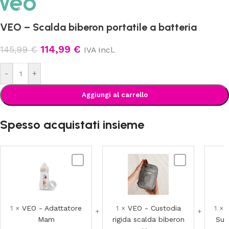
VEO – Scalda biberon portatile a batteria
114,99
€
145,99
€
IVA Incl.
-
+
Aggiungi al carrello
Spesso acquistati insieme
VEO
VEO
-
-
Adattatore
Custodia
Mam
rigida
scalda
1
×
VEO - Adattatore
1
×
VEO - Custodia
1
×
biberon
Mam
rigida scalda biberon
Sua
Veo