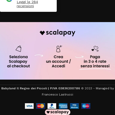
Leggi le 284
recensioni
Babyland Il Regno dei Piccoli | P.IVA 03836200786
© 2023 -
Managed by
Francesco Lastrucci