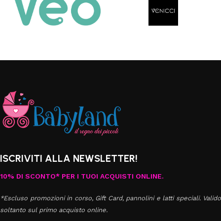
ISCRIVITI ALLA NEWSLETTER!
10% DI SCONTO* PER I TUOI ACQUISTI ONLINE.
*Escluso promozioni in corso, Gift Card, pannolini e latti speciali. Valido
soltanto sul primo acquisto online.