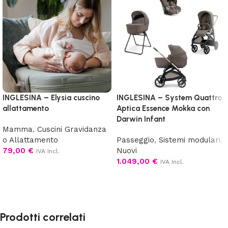
INGLESINA – Elysia cuscino
INGLESINA – System Quattro
allattamento
Aptica Essence Mokka con
Darwin Infant
Mamma
,
Cuscini Gravidanza
o Allattamento
Passeggio
,
Sistemi modulari
,
79,00
€
Nuovi
IVA Incl.
1.049,00
€
IVA Incl.
Scegli
Aggiungi al carrello
Prodotti correlati