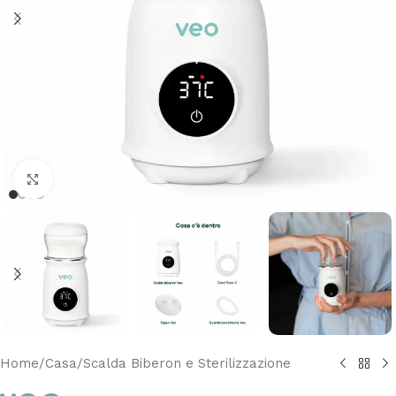
Clicca per ingrandire
Home
/
Casa
/
Scalda Biberon e Sterilizzazione