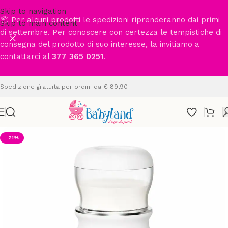
Skip to navigation
📦 Per alcuni prodotti le spedizioni riprenderanno dai primi
Skip to main content
di settembre. Per conoscere con certezza le tempistiche di
consegna del prodotto di suo interesse, la invitiamo a
contattarci al
377 365 0251
.
Spedizione gratuita per ordini da € 89,90
-21%