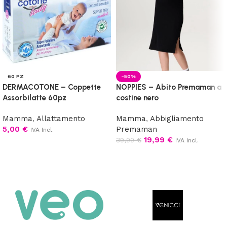
60 PZ
-50%
DERMACOTONE – Coppette
NOPPIES – Abito Premaman a
Assorbilatte 60pz
costine nero
Mamma
,
Allattamento
Mamma
,
Abbigliamento
5,00
€
Premaman
IVA Incl.
19,99
€
39,99
€
IVA Incl.
Aggiungi al carrello
Scegli