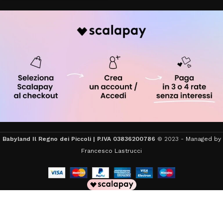
Babyland Il Regno dei Piccoli | P.IVA 03836200786
© 2023 -
Managed by
Francesco Lastrucci