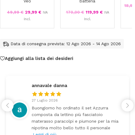
Veo
batteria
18,9
49,99
€
29,99
€
170,00
€
119,99
€
IVA
IVA
Incl.
Incl.
Data di consegna prevista: 12 Ago 2026 - 14 Ago 2026
Aggiungi alla lista dei desideri
federica
24 Luglio 2026
Tutti perfetto! Ho ordinato un lettino che
arrivato ben imballato dopo pochi giorni.
mia
Prezzo ottimi rispetto la concorrenza