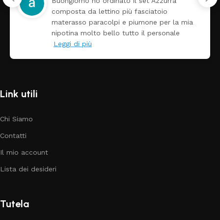
Tutti perfetto! Ho ordinato un lettino c
arrivato ben imballato dopo pochi giorn
 mia
Prezzo ottimi rispetto la concorrenza
e
Link utili
Chi Siamo
Contatti
Il mio account
Lista dei desideri
Tutela