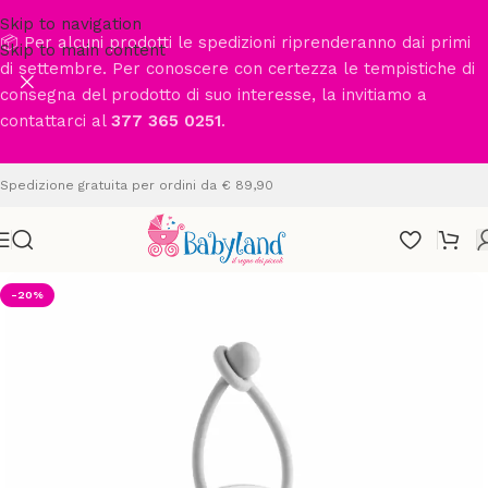
Skip to navigation
📦 Per alcuni prodotti le spedizioni riprenderanno dai primi
Skip to main content
di settembre. Per conoscere con certezza le tempistiche di
consegna del prodotto di suo interesse, la invitiamo a
contattarci al
377 365 0251
.
Spedizione gratuita per ordini da € 89,90
-20%