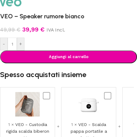
VEO – Speaker rumore bianco
39,99
€
49,99
€
IVA Incl.
-
+
Aggiungi al carrello
Spesso acquistati insieme
VEO
VEO
-
-
Custodia
Scalda
rigida
pappa
scalda
portatile
1
×
VEO - Custodia
1
×
VEO - Scalda
1
biberon
a
rigida scalda biberon
pappa portatile a
Veo
batteria