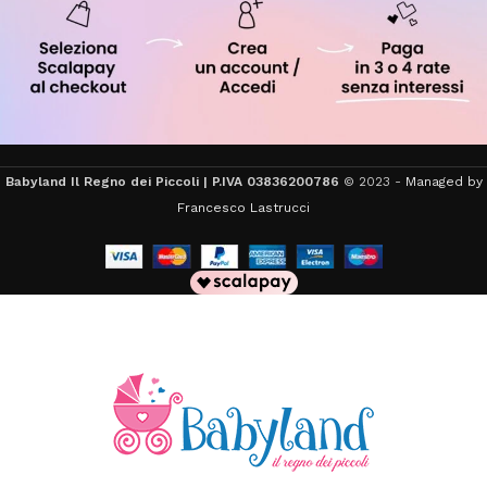
Babyland Il Regno dei Piccoli | P.IVA 03836200786
© 2023 -
Managed by
Francesco Lastrucci