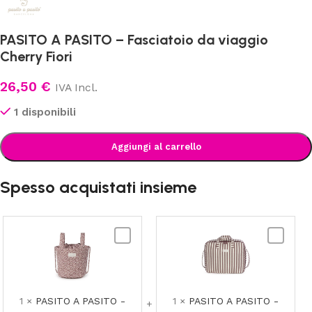
PASITO A PASITO – Fasciatoio da viaggio
Cherry Fiori
26,50
€
IVA Incl.
1 disponibili
Aggiungi al carrello
Spesso acquistati insieme
PASITO
PASITO
A
A
PASITO
PASITO
-
-
Borsa
Valigia
1
×
PASITO A PASITO -
1
×
PASITO A PASITO -
Passeggino
Nascita