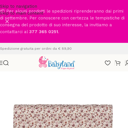
Skip to navigation
📦 Per alcuni prodotti le spedizioni riprenderanno dai primi
Skip to main content
di settembre. Per conoscere con certezza le tempistiche di
consegna del prodotto di suo interesse, la invitiamo a
contattarci al
377 365 0251
.
Spedizione gratuita per ordini da € 89,90