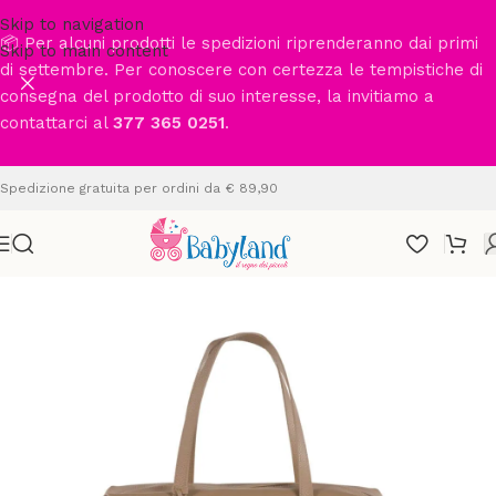
Skip to navigation
📦 Per alcuni prodotti le spedizioni riprenderanno dai primi
Skip to main content
di settembre. Per conoscere con certezza le tempistiche di
consegna del prodotto di suo interesse, la invitiamo a
contattarci al
377 365 0251
.
Spedizione gratuita per ordini da € 89,90