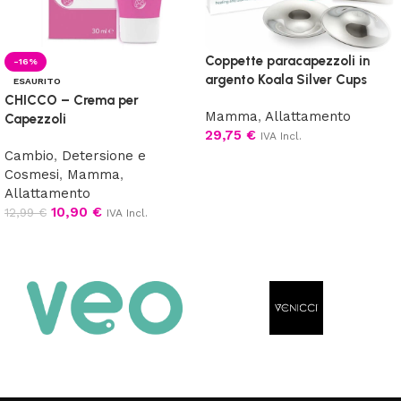
Coppette paracapezzoli in
-16%
argento Koala Silver Cups
ESAURITO
CHICCO – Crema per
Mamma
,
Allattamento
Capezzoli
29,75
€
IVA Incl.
Cambio
,
Detersione e
Aggiungi al carrello
Cosmesi
,
Mamma
,
Allattamento
10,90
€
12,99
€
IVA Incl.
Leggi tutto