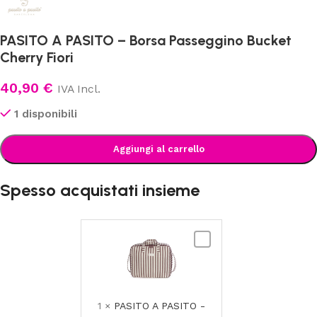
PASITO A PASITO – Borsa Passeggino Bucket
Cherry Fiori
40,90
€
IVA Incl.
1 disponibili
Aggiungi al carrello
Spesso acquistati insieme
PASITO
A
PASITO
-
Valigia
1
×
PASITO A PASITO -
Nascita