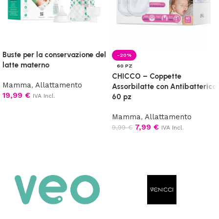
Buste per la conservazione del
-20%
latte materno
60 PZ
CHICCO – Coppette
Mamma
,
Allattamento
Assorbilatte con Antibatterico
19,99
€
IVA Incl.
60 pz
Aggiungi al carrello
Mamma
,
Allattamento
7,99
€
9,99
€
IVA Incl.
Aggiungi al carrello