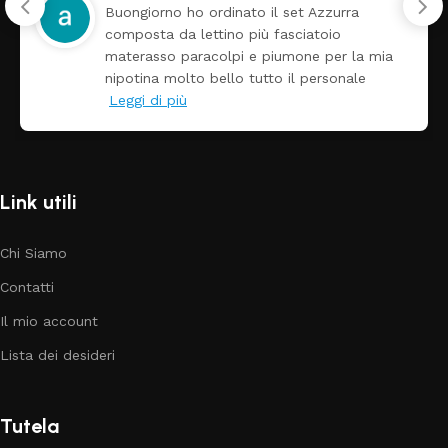
Buongiorno ho ordinato il set Azzurra
composta da lettino più fasciatoio
materasso paracolpi e piumone per la mia
nipotina molto bello tutto il personale
Leggi di più
Link utili
Chi Siamo
Contatti
Il mio account
Lista dei desideri
Tutela