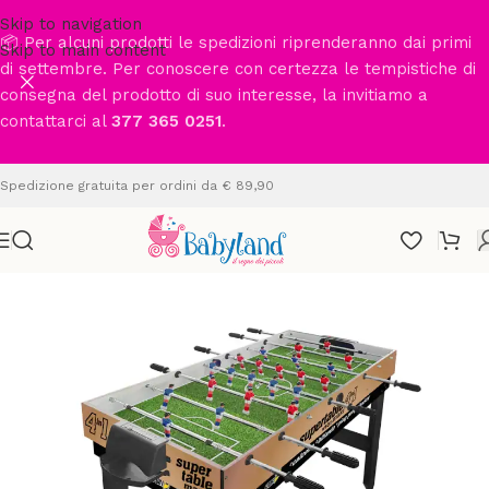
Skip to navigation
📦 Per alcuni prodotti le spedizioni riprenderanno dai primi
Skip to main content
di settembre. Per conoscere con certezza le tempistiche di
consegna del prodotto di suo interesse, la invitiamo a
contattarci al
377 365 0251
.
Spedizione gratuita per ordini da € 89,90