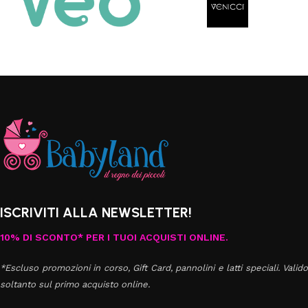
ISCRIVITI ALLA NEWSLETTER!
10% DI SCONTO* PER I TUOI ACQUISTI ONLINE.
*Escluso promozioni in corso, Gift Card, pannolini e latti speciali. Valido
soltanto sul primo acquisto online.