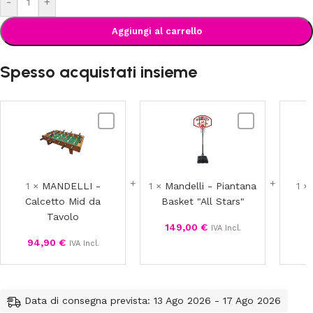
-
+
Aggiungi al carrello
Spesso acquistati insieme
MANDELLI
Mandelli
-
-
Calcetto
Piantana
Mid
Basket
da
"All
1
×
MANDELLI -
1
×
Mandelli - Piantana
1
×
Tavolo
Stars"
Calcetto Mid da
Basket "All Stars"
Tavolo
149,00
€
4
IVA Incl.
94,90
€
IVA Incl.
Data di consegna prevista: 13 Ago 2026 - 17 Ago 2026