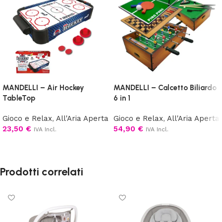
MANDELLI – Air Hockey
MANDELLI – Calcetto Biliardo
TableTop
6 in 1
Gioco e Relax
,
All'Aria Aperta
Gioco e Relax
,
All'Aria Aperta
23,50
€
54,90
€
IVA Incl.
IVA Incl.
Aggiungi al carrello
Aggiungi al carrello
Prodotti correlati