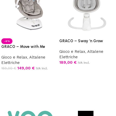
GRACO – Sway ‘n Grow
-6%
GRACO – Move with Me
Gioco e Relax
,
Altalene
Elettriche
Gioco e Relax
,
Altalene
189,00
€
Elettriche
IVA Incl.
149,00
€
159,00
€
IVA Incl.
Aggiungi al carrello
Scegli