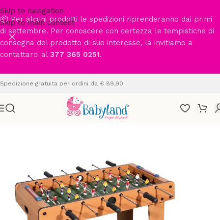
Skip to navigation
📦 Per alcuni prodotti le spedizioni riprenderanno dai primi
Skip to main content
di settembre. Per conoscere con certezza le tempistiche di
consegna del prodotto di suo interesse, la invitiamo a
contattarci al
377 365 0251
.
Spedizione gratuita per ordini da € 89,90