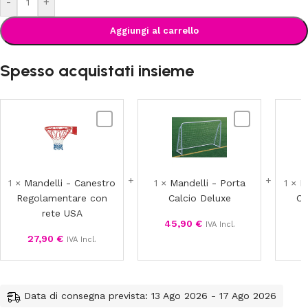
-
+
Aggiungi al carrello
Spesso acquistati insieme
Mandelli
Mandelli
-
-
Canestro
Porta
Regolamentare
Calcio
con
Deluxe
1
×
Mandelli - Canestro
1
×
Mandelli - Porta
1
×
M
rete
Regolamentare con
Calcio Deluxe
Ca
USA
rete USA
45,90
€
IVA Incl.
27,90
€
IVA Incl.
Data di consegna prevista: 13 Ago 2026 - 17 Ago 2026