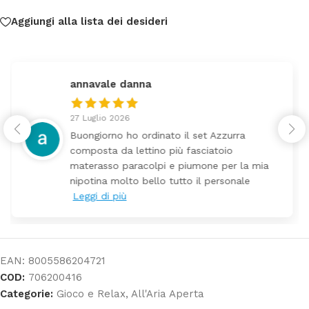
Aggiungi alla lista dei desideri
federica
24 Luglio 2026
Tutti perfetto! Ho ordinato un lettino che é
arrivato ben imballato dopo pochi giorni.
Prezzo ottimi rispetto la concorrenza
EAN:
8005586204721
COD:
706200416
Categorie:
Gioco e Relax
,
All'Aria Aperta