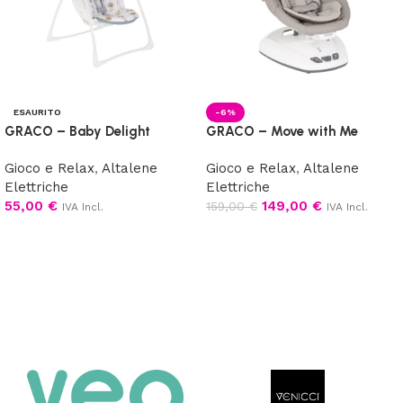
ESAURITO
-6%
GRACO – Baby Delight
GRACO – Move with Me
Gioco e Relax
,
Altalene
Gioco e Relax
,
Altalene
Elettriche
Elettriche
55,00
€
149,00
€
159,00
€
IVA Incl.
IVA Incl.
Leggi tutto
Scegli