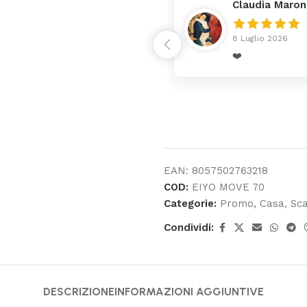
Claudia Maron
8 Luglio 2026
rrivato ben imballato dopo
❤️
enza
EAN:
8057502763218
COD:
EIYO MOVE 70
Categorie:
Promo
,
Casa
,
Sca
Condividi:
DESCRIZIONE
INFORMAZIONI AGGIUNTIVE