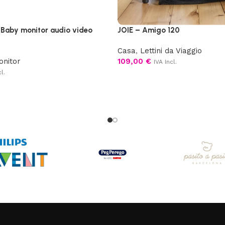
aby monitor audio video
JOIE – Amigo 120
Casa
,
Lettini da Viaggio
onitor
109,00
€
IVA Incl.
l.