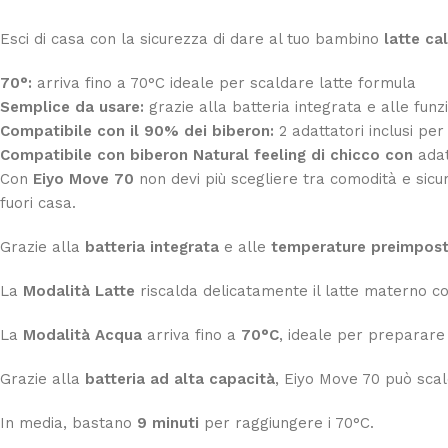
Esci di casa con la sicurezza di dare al tuo bambino
latte ca
70°:
arriva fino a 70°C ideale per scaldare latte formula
Semplice da usare:
grazie alla batteria integrata e alle funz
Compatibile con il 90% dei biberon:
2 adattatori inclusi per
Compatibile con biberon Natural feeling di chicco con
ada
Con
Eiyo Move 70
non devi più scegliere tra comodità e sic
fuori casa.
Grazie alla
batteria integrata
e alle
temperature preimpos
La
Modalità Latte
riscalda delicatamente il latte materno co
La
Modalità Acqua
arriva fino a
70°C
, ideale per preparare
Grazie alla
batteria ad alta capacità
, Eiyo Move 70 può sca
In media, bastano
9 minuti
per raggiungere i 70°C.