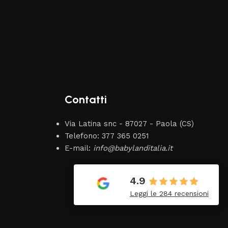
Contatti
Via Latina snc - 87027 - Paola (CS)
Telefono: 377 365 0251
E-mail:
info@babylanditalia.it
Ylenia Alpino
14 Giugno 2026
4.9
imo
É il mio negozio di fiducia
Leggi le 284 recensioni
ho acquistato da loro il trio
per il mio
bambino…..Professionalità