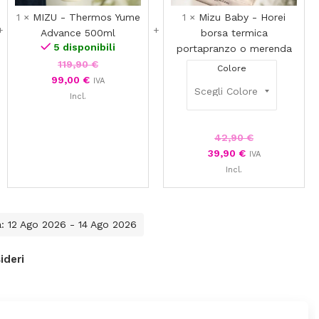
merenda
1
×
MIZU - Thermos Yume
1
×
Mizu Baby - Horei
Advance 500ml
borsa termica
5 disponibili
portapranzo o merenda
119,90
€
Colore
99,00
€
IVA
Incl.
42,90
€
39,90
€
IVA
Incl.
a: 12 Ago 2026 - 14 Ago 2026
ideri