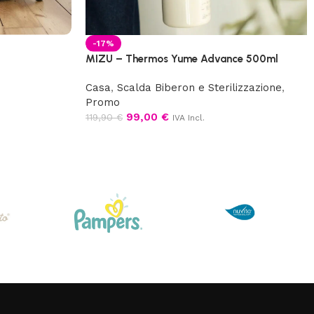
-17%
MIZU – Thermos Yume Advance 500ml
Casa
,
Scalda Biberon e Sterilizzazione
,
Promo
99,00
€
119,90
€
IVA Incl.