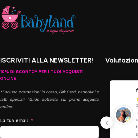
ISCRIVITI ALLA NEWSLETTER!
Valutazion
10% DI SCONTO* PER I TUOI ACQUISTI
ONLINE.
federica
*Escluso promozioni in corso, Gift Card, pannolini e
latti speciali. Valido soltanto sul primo acquisto
24 Luglio 2026
8
online.
Tutti perfetto! Ho ordinato
❤
un lettino che é arrivato
La tua email
ben imballato dopo pochi
giorni. Prezzo ottimi