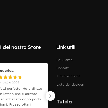
i del nostro Store
Link utili
Chi Siamo
Contatti
Claudia Marongiu
Vincenzo
Il mio account
 Luglio 2026
19 Giugno 2026
Lista dei desideri
️
Tutto perfetto. Ott
venditore
Tutela