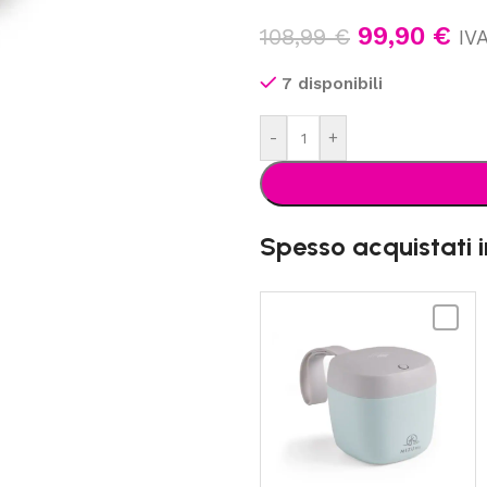
99,90
€
108,99
€
IVA
7 disponibili
-
+
Spesso acquistati 
MIZU
-
Sterili
UV
portati
Airi
Portab