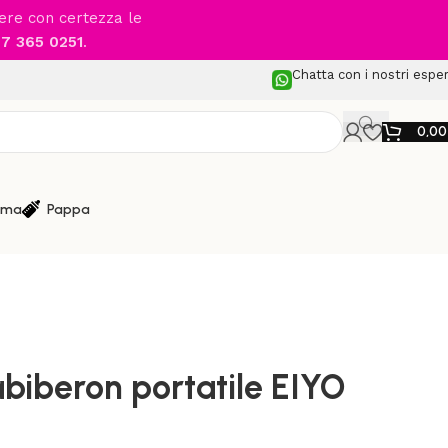
cere con certezza le
7 365 0251
.
Chatta con i nostri esper
0,0
ma
Pappa
e Sterilizzazione
/
tile EIYO MOVE 70
biberon portatile EIYO