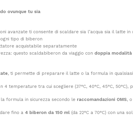
ldo ovunque tu sia
ioni avanzate ti consente di scaldare sia l’acqua sia il latte i
 ogni tipo di biberon
ttatore acquistabile separatamente
urezza: questo scaldabiberon da viaggio con
doppia modalità 
tate
, ti permette di preparare il latte o la formula in qualsi
n 4 temperature tra cui scegliere (37°C, 40°C, 45°C, 50°C), pr
 la formula in sicurezza secondo le
raccomandazioni OMS
, o
ldare fino a
4 biberon da 150 ml
(da 22°C a 70°C) con una sola