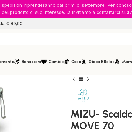
le spedizioni riprenderanno dai primi di settembre. Per conos
del prodotto di suo interesse, la invitiamo a contattarci al
37
 da € 89,90
iamento
Benessere
Cambio
Casa
Gioco E Relax
Mam
Home
/
Casa
/
Scalda Biberon 
MIZU- Scaldabiberon porta
MIZU- Scalda
MOVE 70