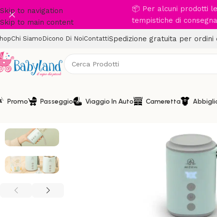
📦 Per alcuni prodotti 
Skip to navigation
tempistiche di consegna 
Skip to main content
Spedizione gratuita per ordini
hop
Chi Siamo
Dicono Di Noi
Contatti
Promo
Passeggio
Viaggio In Auto
Cameretta
Abbigl
-8%