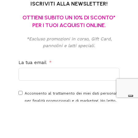
ISCRIVITI ALLA NEWSLETTER!
OTTIENI SUBITO UN 10% DI SCONTO*
PER I TUOI ACQUISTI ONLINE.
*Escluso promozioni in corso, Gift Card,
pannolini e latti speciali.
La tua email
Acconsento al trattamento dei miei dati personali
per finalità promozionali e di marketing. Ho letto,
compreso e accetto la
privacy policy
di questo
sito.
Iscriviti alla newsletter