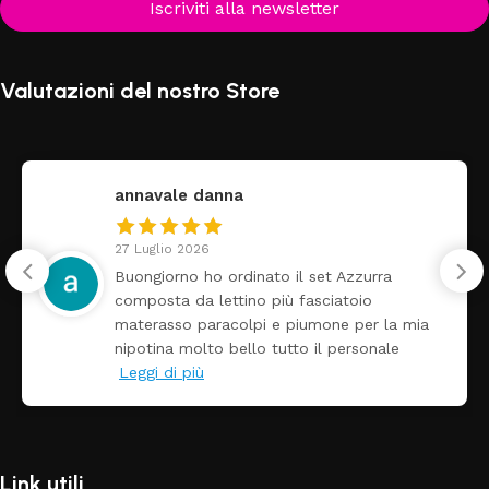
Iscriviti alla newsletter
Valutazioni del nostro Store
annavale danna
27 Luglio 2026
Buongiorno ho ordinato il set Azzurra
composta da lettino più fasciatoio
materasso paracolpi e piumone per la mia
nipotina molto bello tutto il personale
Leggi di più
Link utili