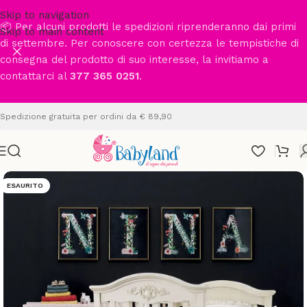
Skip to navigation
📦 Per alcuni prodotti le spedizioni riprenderanno dai primi
Skip to main content
di settembre. Per conoscere con certezza le tempistiche di
consegna del prodotto di suo interesse, la invitiamo a
contattarci al
377 365 0251
.
Spedizione gratuita per ordini da € 89,90
ESAURITO