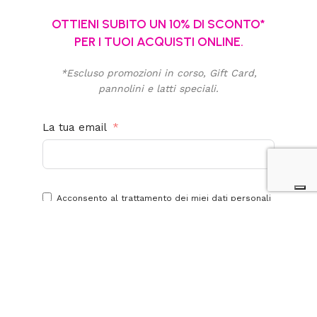
OTTIENI SUBITO UN 10% DI SCONTO*
PER I TUOI ACQUISTI ONLINE.
*Escluso promozioni in corso, Gift Card,
pannolini e latti speciali.
La tua email
Acconsento al trattamento dei miei dati personali
per finalità promozionali e di marketing. Ho letto,
compreso e accetto la
privacy policy
di questo
sito.
Iscriviti alla newsletter