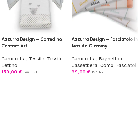
Azzurra Design – Corredino
Azzurra Design – Fasciatoio in
Contact Art
tessuto Glammy
Cameretta
,
Tessile
,
Tessile
Cameretta
,
Bagnetto e
Lettino
Cassettiera
,
Comò
,
Fasciatoi
159,00
€
99,00
€
IVA Incl.
IVA Incl.
Aggiungi al carrello
Scegli