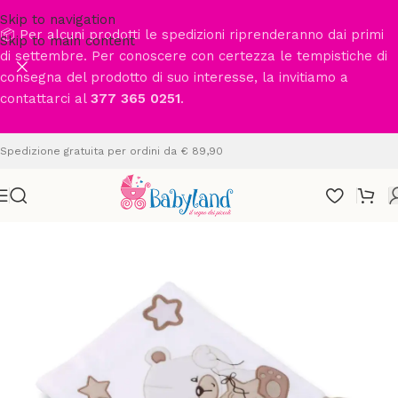
Skip to navigation
📦 Per alcuni prodotti le spedizioni riprenderanno dai primi
Skip to main content
di settembre. Per conoscere con certezza le tempistiche di
consegna del prodotto di suo interesse, la invitiamo a
contattarci al
377 365 0251
.
Spedizione gratuita per ordini da € 89,90