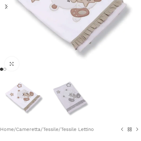
Clicca per ingrandire
Home
/
Cameretta
/
Tessile
/
Tessile Lettino