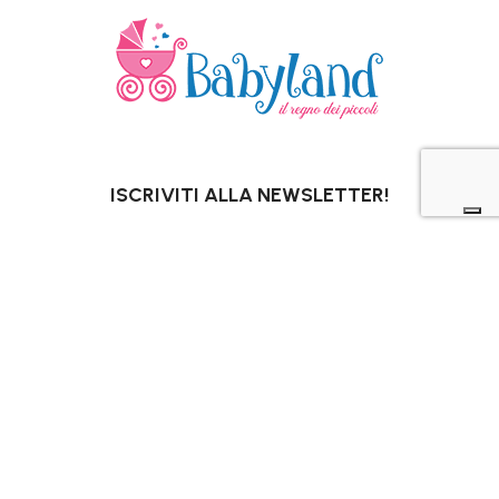
ISCRIVITI ALLA NEWSLETTER!
OTTIENI SUBITO UN 10% DI SCONTO*
PER I TUOI ACQUISTI ONLINE.
*Escluso promozioni in corso, Gift Card,
pannolini e latti speciali.
La tua email