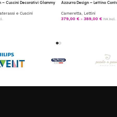
n – Cuscini Decorativi Glammy
Azzurra Design – Lettino Cont
terassi e Cuscini
Cameretta
,
Lettini
379,00
€
-
389,00
€
l.
IVA Incl.