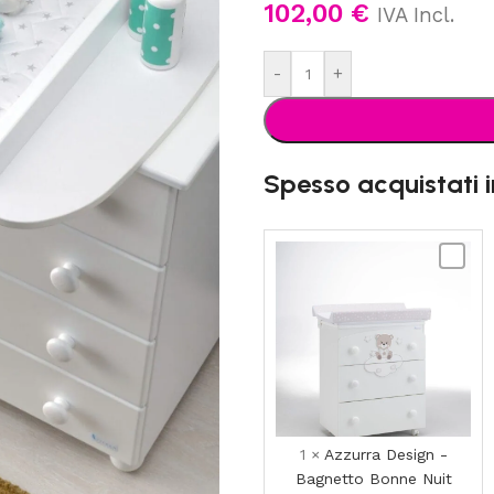
102,00
€
IVA Incl.
-
+
Spesso acquistati 
Azzurr
Design
-
Bagnet
Bonne
Nuit
1
×
Azzurra Design -
Bagnetto Bonne Nuit