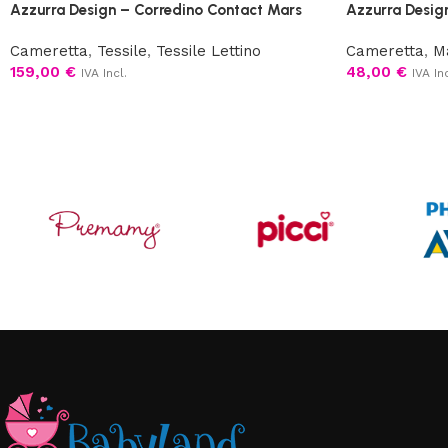
Azzurra Design – Corredino Contact Mars
Azzurra Desig
Cameretta
,
Tessile
,
Tessile Lettino
Cameretta
,
Ma
159,00
€
48,00
€
IVA Incl.
IVA Inc