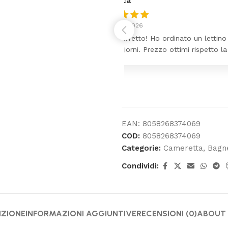
Claudia Maron
8 Luglio 2026
rrivato ben imballato dopo
❤️
enza
EAN:
8058268374069
COD:
8058268374069
Categorie:
Cameretta
,
Bagne
Condividi:
IZIONE
INFORMAZIONI AGGIUNTIVE
RECENSIONI (0)
ABOUT