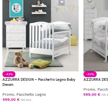
-42%
-40%
AZZURRA DESIGN – Pacchetto Legno Baby
AZZURRA DESI
Dream
Promo
,
Pacch
Promo
,
Pacchetto Legno
599,00
€
IVA I
499,00
€
IVA Incl.