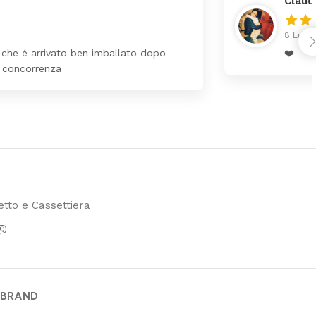
giu
tto e Cassettiera
 BRAND