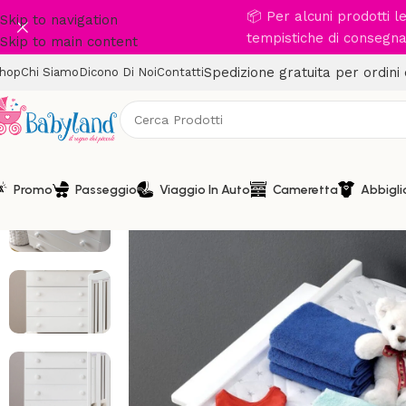
📦 Per alcuni prodotti 
Skip to navigation
tempistiche di consegna 
Skip to main content
Spedizione gratuita per ordini
hop
Chi Siamo
Dicono Di Noi
Contatti
Promo
Passeggio
Viaggio In Auto
Cameretta
Abbigl