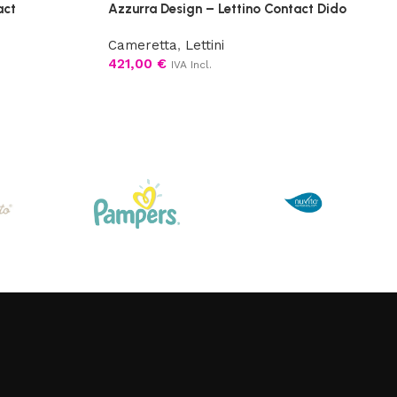
act
Azzurra Design – Lettino Contact Dido
Cameretta
,
Lettini
421,00
€
IVA Incl.