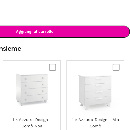
Aggiungi al carrello
insieme
a
Azzurra
Azzurra
Design
Design
-
-
to
Comò
Mia
Noa
Comò
1
×
Azzurra Design -
1
×
Azzurra Design - Mia
Comò Noa
Comò