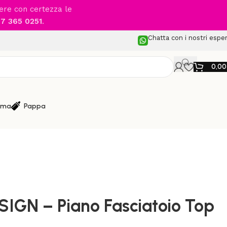
cere con certezza le
7 365 0251
.
Chatta con i nostri esper
0,0
ma
Pappa
e Cassettiera
/
AZZURRA DESIGN – Piano Fasciatoio Top
GN – Piano Fasciatoio Top