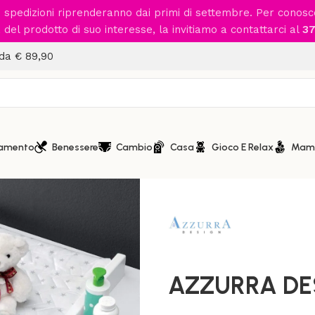
le spedizioni riprenderanno dai primi di settembre. Per conos
del prodotto di suo interesse, la invitiamo a contattarci al
37
 da € 89,90
iamento
Benessere
Cambio
Casa
Gioco E Relax
Mam
Home
/
Cameretta
/
Bagnetto 
AZZURRA DESI